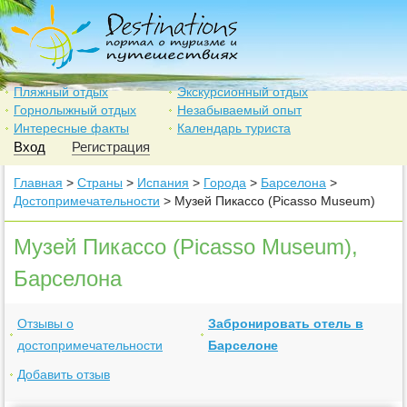
Пляжный отдых
Экскурсионный отдых
Горнолыжный отдых
Незабываемый опыт
Интересные факты
Календарь туриста
Вход
Регистрация
Главная
>
Страны
>
Испания
>
Города
>
Барселона
>
Достопримечательности
> Музей Пикассо (Picasso Museum)
Музей Пикассо (Picasso Museum),
Барселона
Отзывы о
Забронировать отель в
достопримечательности
Барселоне
Добавить отзыв