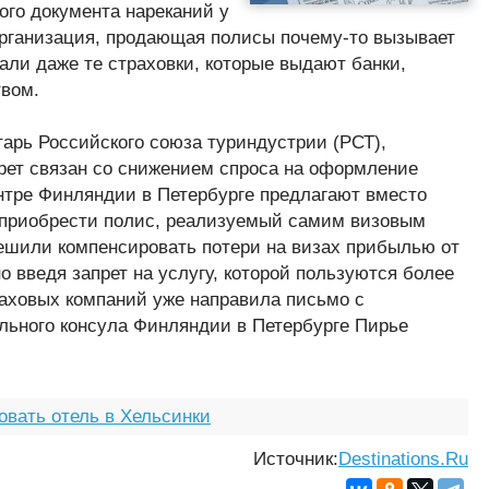
ого документа нареканий у
организация, продающая полисы почему-то вызывает
али даже те страховки, которые выдают банки,
твом.
тарь Российского союза туриндустрии (РСТ),
апрет связан со снижением спроса на оформление
нтре Финляндии в Петербурге предлагают вместо
, приобрести полис, реализуемый самим визовым
ешили компенсировать потери на визах прибылью от
 введя запрет на услугу, которой пользуются более
раховых компаний уже направила письмо с
льного консула Финляндии в Петербурге Пирье
овать отель в Хельсинки
Источник:
Destinations.Ru