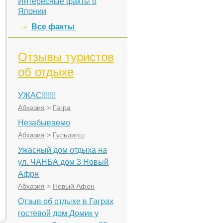
Интересные факты о
Японии
Все факты
Отзывы туристов
об отдыхе
УЖАС!!!!!!!
Абхазия
>
Гагра
Незабываемо
Абхазия
>
Гульрипш
Ужасный дом отдыха на
ул. ЧАНБА дом 3 Новый
Афрн
Абхазия
>
Новый Афон
Отзыв об отдыхе в Гаграх
гостевой дом Домик у