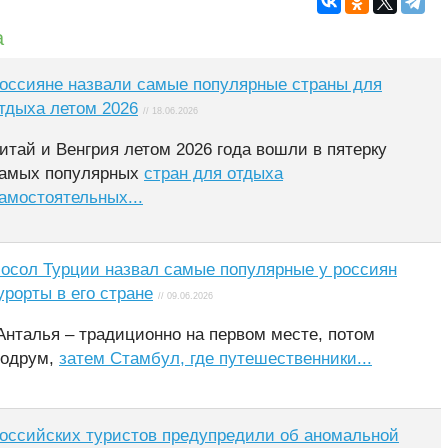
а
оссияне назвали самые популярные страны для
тдыха летом 2026
// 18.06.2026
итай и Венгрия летом 2026 года вошли в пятерку
амых популярных
стран для отдыха
амостоятельных...
осол Турции назвал самые популярные у россиян
урорты в его стране
// 09.06.2026
Анталья – традиционно на первом месте, потом
одрум,
затем Стамбул, где путешественники...
оссийских туристов предупредили об аномальной