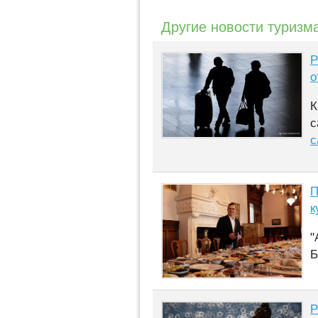
Другие новости туризм
Р
о
К
с
с
П
к
"
Б
Р