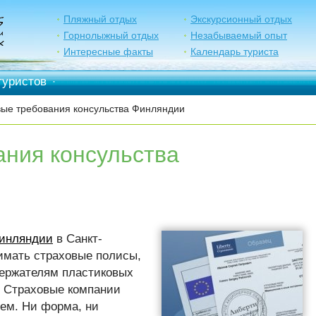
Пляжный отдых
Экскурсионный отдых
Горнолыжный отдых
Незабываемый опыт
Интересные факты
Календарь туриста
туристов
·
ые требования консульства Финляндии
ния консульства
инляндии
в Санкт-
имать страховые полисы,
ержателям пластиковых
. Страховые компании
ем. Ни форма, ни