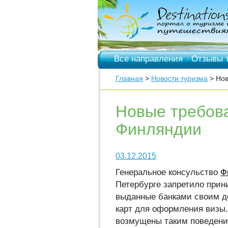
Все направления
Отзывы 
·
Главная
>
Новости туризма
> Нов
Новые требова
Финляндии
03.12.2015
Генеральное консульство
Ф
Петербурге запретило прин
выданные банками своим д
карт для оформления визы
возмущены таким поведени