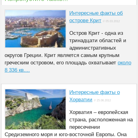
Интересные факты об
острове Крит
// 05.03.2012
Остров Крит - одна из
тринадцати областей и
административных
округов Греции. Крит является самым крупным
греческим островом, его площадь охватывает
около
8 336 кв....
Интересные факты о
Хорватии
// 25.06.2012
Хорватия – европейская
страна, расположенная на
пересечении
Средиземного моря и юго-восточной Европы. Она