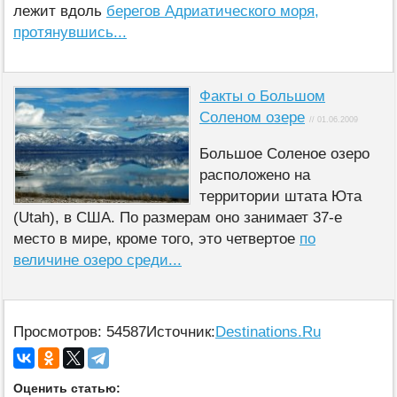
лежит вдоль
берегов Адриатического моря,
протянувшись...
Факты о Большом
Соленом озере
// 01.06.2009
Большое Соленое озеро
расположено на
территории штата Юта
(Utah), в США. По размерам оно занимает 37-е
место в мире, кроме того, это четвертое
по
величине озеро среди...
Просмотров: 54587
Источник:
Destinations.Ru
Оценить статью: