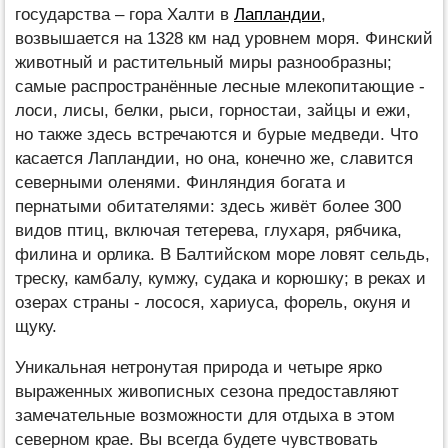
государства – гора Халти в
Лапландии
,
возвышается на 1328 км над уровнем моря. Финский
животный и растительный миры разнообразны;
самые распространённые лесные млекопитающие -
лоси, лисы, белки, рыси, горностаи, зайцы и ежи,
но также здесь встречаются и бурые медведи. Что
касается Лапландии, но она, конечно же, славится
северными оленями. Финляндия богата и
пернатыми обитателями: здесь живёт более 300
видов птиц, включая тетерева, глухаря, рябчика,
филина и орлика. В Балтийском море ловят сельдь,
треску, камбалу, кумжу, судака и корюшку; в реках и
озерах страны - лосося, хариуса, форель, окуня и
щуку.
Уникальная нетронутая природа и четыре ярко
выраженных живописных сезона предоставляют
замечательные возможности для отдыха в этом
северном крае. Вы всегда будете чувствовать