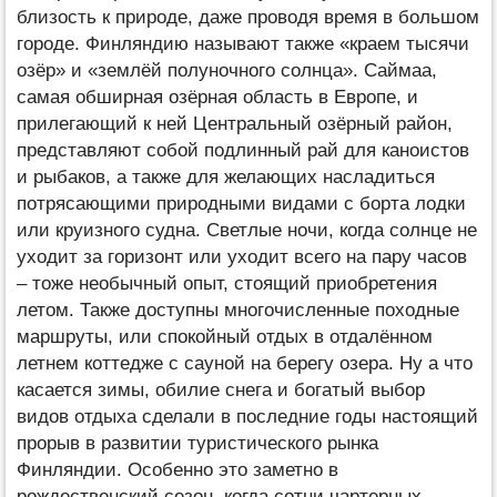
близость к природе, даже проводя время в большом
городе. Финляндию называют также «краем тысячи
озёр» и «землёй полуночного солнца». Саймаа,
самая обширная озёрная область в Европе, и
прилегающий к ней Центральный озёрный район,
представляют собой подлинный рай для каноистов
и рыбаков, а также для желающих насладиться
потрясающими природными видами с борта лодки
или круизного судна. Светлые ночи, когда солнце не
уходит за горизонт или уходит всего на пару часов
– тоже необычный опыт, стоящий приобретения
летом. Также доступны многочисленные походные
маршруты, или спокойный отдых в отдалённом
летнем коттедже с сауной на берегу озера. Ну а что
касается зимы, обилие снега и богатый выбор
видов отдыха сделали в последние годы настоящий
прорыв в развитии туристического рынка
Финляндии. Особенно это заметно в
рождественский сезон, когда сотни чартерных