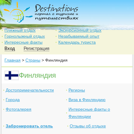
Пляжный отдых
Экскурсионный отдых
Горнолыжный отдых
Незабываемый опыт
Интересные факты
Календарь туриста
Вход
Регистрация
Главная
>
Страны
> Финляндия
Финляндия
Достопримечательности
Регионы
Города
Виза в Финляндию
Фотогалерея
Интересные факты о
Финляндии
Забронировать отель
Отзывы об отдыхе