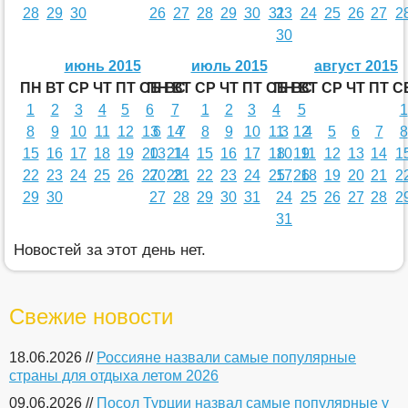
28
29
30
26
27
28
29
30
31
23
24
25
26
27
2
30
июнь 2015
июль 2015
август 2015
ПН
ВТ
СР
ЧТ
ПТ
СБ
ПН
ВС
ВТ
СР
ЧТ
ПТ
СБ
ПН
ВС
ВТ
СР
ЧТ
ПТ
С
1
2
3
4
5
6
7
1
2
3
4
5
1
8
9
10
11
12
13
6
14
7
8
9
10
11
3
12
4
5
6
7
8
15
16
17
18
19
20
13
21
14
15
16
17
18
10
19
11
12
13
14
1
22
23
24
25
26
27
20
28
21
22
23
24
25
17
26
18
19
20
21
2
29
30
27
28
29
30
31
24
25
26
27
28
2
31
Новостей за этот день нет.
Свежие новости
18.06.2026 //
Россияне назвали самые популярные
страны для отдыха летом 2026
09.06.2026 //
Посол Турции назвал самые популярные у