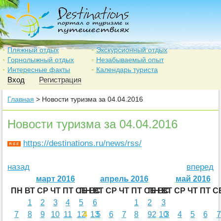
Пляжный отдых
Экскурсионный отдых
Горнолыжный отдых
Незабываемый опыт
Интересные факты
Календарь туриста
Вход
Регистрация
Главная
> Новости туризма за 04.04.2016
Новости туризма за 04.04.2016
https://destinations.ru/news/rss/
назад
вперед
март 2016
апрель 2016
май 2016
ПН
ВТ
СР
ЧТ
ПТ
СБ
ПН
ВС
ВТ
СР
ЧТ
ПТ
СБ
ПН
ВС
ВТ
СР
ЧТ
ПТ
С
1
2
3
4
5
6
1
2
3
7
8
9
10
11
12
4
13
5
6
7
8
9
2
10
3
4
5
6
7