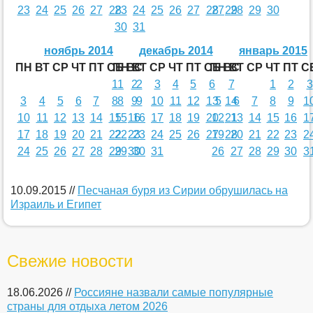
23
24
25
26
27
28
23
24
25
26
27
28
27
29
28
29
30
30
31
ноябрь 2014
декабрь 2014
январь 2015
ПН
ВТ
СР
ЧТ
ПТ
СБ
ПН
ВС
ВТ
СР
ЧТ
ПТ
СБ
ПН
ВС
ВТ
СР
ЧТ
ПТ
С
1
1
2
2
3
4
5
6
7
1
2
3
3
4
5
6
7
8
8
9
9
10
11
12
13
5
14
6
7
8
9
1
10
11
12
13
14
15
15
16
16
17
18
19
20
12
21
13
14
15
16
1
17
18
19
20
21
22
22
23
23
24
25
26
27
19
28
20
21
22
23
2
24
25
26
27
28
29
29
30
30
31
26
27
28
29
30
3
10.09.2015
//
Песчаная буря из Сирии обрушилась на
Израиль и Египет
Свежие новости
18.06.2026 //
Россияне назвали самые популярные
страны для отдыха летом 2026