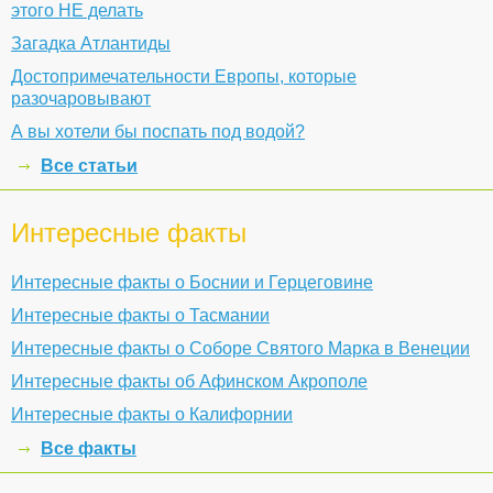
этого НЕ делать
Загадка Атлантиды
Достопримечательности Европы, которые
разочаровывают
А вы хотели бы поспать под водой?
Все статьи
Интересные факты
Интересные факты о Боснии и Герцеговине
Интересные факты о Тасмании
Интересные факты о Соборе Святого Марка в Венеции
Интересные факты об Афинском Акрополе
Интересные факты о Калифорнии
Все факты