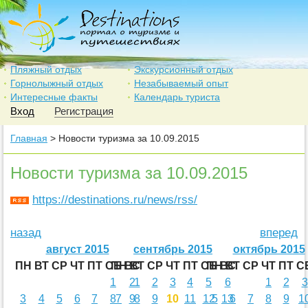
Пляжный отдых
Экскурсионный отдых
Горнолыжный отдых
Незабываемый опыт
Интересные факты
Календарь туриста
Вход
Регистрация
Главная
> Новости туризма за 10.09.2015
Новости туризма за 10.09.2015
https://destinations.ru/news/rss/
назад
вперед
август 2015
сентябрь 2015
октябрь 2015
ПН
ВТ
СР
ЧТ
ПТ
СБ
ПН
ВС
ВТ
СР
ЧТ
ПТ
СБ
ПН
ВС
ВТ
СР
ЧТ
ПТ
С
1
2
1
2
3
4
5
6
1
2
3
3
4
5
6
7
8
7
9
8
9
10
11
12
5
13
6
7
8
9
1