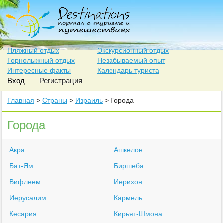
Пляжный отдых
Экскурсионный отдых
Горнолыжный отдых
Незабываемый опыт
Интересные факты
Календарь туриста
Вход
Регистрация
Главная
>
Страны
>
Израиль
> Города
Города
Акра
Ашкелон
Бат-Ям
Биршеба
Вифлеем
Иерихон
Иерусалим
Кармель
Кесария
Кирьят-Шмона