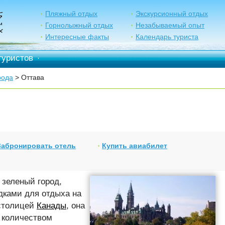
Пляжный отдых
Экскурсионный отдых
Горнолыжный отдых
Незабываемый опыт
Интересные факты
Календарь туриста
туристов
·
рода
> Оттава
Забронировать отель
Купить авиабилет
 зеленый город,
дками для отдыха на
 столицей
Канады
, она
 количеством