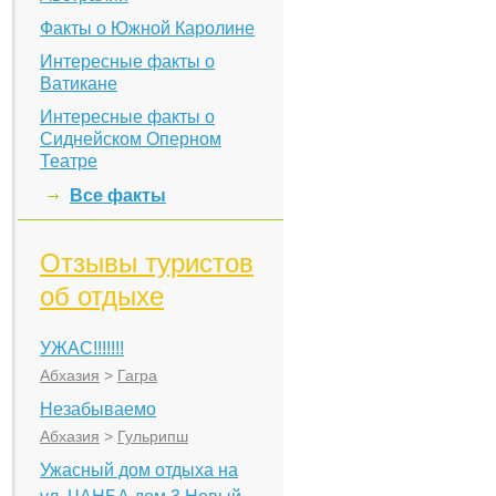
Факты о Южной Каролине
Интересные факты о
Ватикане
Интересные факты о
Сиднейском Оперном
Театре
Все факты
Отзывы туристов
об отдыхе
УЖАС!!!!!!!
Абхазия
>
Гагра
Незабываемо
Абхазия
>
Гульрипш
Ужасный дом отдыха на