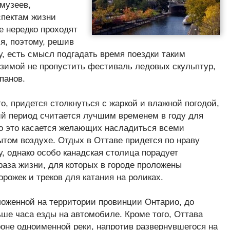
музеев,
пектам жизни
де нередко проходят
я, поэтому, решив
у, есть смысл подгадать время поездки таким
, зимой не пропустить фестиваль ледовых скульптур,
панов.
го, придется столкнуться с жаркой и влажной погодой,
ий период считается лучшим временем в году для
о это касается желающих насладиться всеми
ытом воздухе. Отдых в Оттаве придется по нраву
, однако особо канадская столица порадует
раза жизни, для которых в городе проложены
рожек и треков для катания на роликах.
оженной на территории провинции Онтарио, до
ше часа езды на автомобиле. Кроме того, Оттава
оне одноименной реки, напротив развернувшегося на