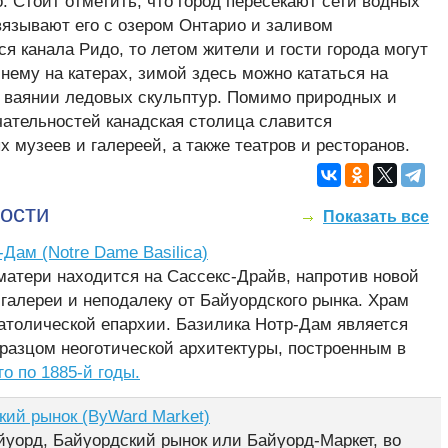
о. Стоит отметить, что город пересекают сети водных
связывают его с озером Онтарио и заливом
я канала Ридо, то летом жители и гости города могут
 нему на катерах, зимой здесь можно кататься на
в ваянии ледовых скульптур. Помимо природных и
ательностей канадская столица славится
 музеев и галереей, а также театров и ресторанов.
ости
Показать все
Дам (Notre Dame Basilica)
матери находится на Сассекс-Драйв, напротив новой
галереи и неподалеку от Байуордского рынка. Храм
атолической епархии. Базилика Нотр-Дам является
разцом неоготической архитектуры, построенным в
го по 1885-й годы.
кий рынок (ByWard Market)
йуорд, Байуордский рынок или Байуорд-Маркет, во