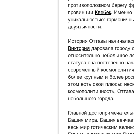
противоположном берегу фр
провинции
Квебек
. Именно
уникальностью: гармоничн
двуязычности.
История Оттавы начиналась 
Виктория
даровала городу 
относительно небольшое ле
статуса она постепенно нач
современный космополитичн
более крупным и более ро
этом есть свои плюсы: нес
космополитичность, Оттава
небольшого города.
Главной достопримечательн
Башня мира. Башня венчае
весь мир готическим велик