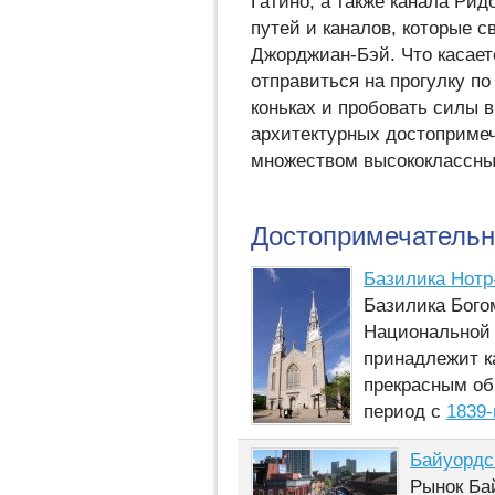
Гатино, а также канала Рид
путей и каналов, которые 
Джорджиан-Бэй. Что касаетс
отправиться на прогулку по
коньках и пробовать силы 
архитектурных достопримеч
множеством высококлассных
Достопримечательн
Базилика Нотр-
Базилика Бого
Национальной 
принадлежит к
прекрасным об
период с
1839-
Байуордс
Рынок Ба