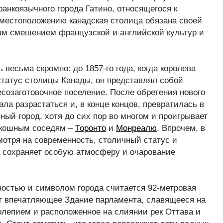
анкоязычного города Гатино, относящегося к
 местоположению канадская столица обязана своей
ым смешением французской и английской культур и
весьма скромно: до 1857-го года, когда королева
статус столицы Канады, он представлял собой
созаготовочное поселение. После обретения нового
ала разрастаться и, в конце концов, превратилась в
ый город, хотя до сих пор во многом и проигрывает
скошным соседям –
Торонто
и
Монреалю
. Впрочем, в
мотря на современность, столичный статус и
 сохраняет особую атмосферу и очарование
остью и символом города считается 92-метровая
т впечатляющее Здание парламента, славящееся на
олепием и расположенное на слиянии рек Оттава и