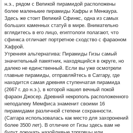
н.э., рядом с Великой пирамидой расположены
более маленькие пирамиды Хафры и Менкаура.
Здесь же стоит Великий Сфинкс, одна из самых
больших каменных статуй в мире. Внимательно
вглядитесь в его лицо, египтологи полагают, что
сфинкса отличает портретное сходство с фараоном
Хафрой.
Утренняя альтернатива: Пирамиды Гизы самый
значительный памятник, находящийся в округе, но
далеко не единственный. Если вы уже осмотрели
главные пирамиды, отправляйтесь в Саггару, где
находится самая древняя ступенчатая пирамида
(2667 г. до н.э.), в которой нашел вечный покой
фараон Джосер. Древний некрополь расположенного
неподалеку Мемфиса знаменит своими 16
пирамидами различной степени сохранности.
(Саггара использовалась как место для захоронений
более 3500 лет). В отличие от Гизы здесь вам не
будут докучать назойливые торговцы или