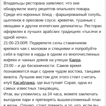
Владельцы ресторана заявляют, что они
обнаружили книгу рецептов опального повара.
Среди его коронных блюд - фаршированный голубь,
цыпленок в ореховом соусе, креветки, тушеные с
овощами и другие египетские деликатесы. Ресторан
оформлен в лучших арабских традициях «тысячи и
одной ночи».
21:00-23:00Я: Подкрепите силы стаканчиком
крепкого чая с молоком и специями и попробуйте
себя в партии в нарды в одном из многочисленных
кофеен и чанных домов на улицах
Каира
.
23:00 – и до бесконечности: Самое время
познакомится еще с одним чудом востока, танцами
живота. Лучшим местом для этого стоит считать
клуб
Касабланка
, где выступает Сорая, одна из
самых известных танцовщиц.
Итак, вы уложились за 24 часа, можете заключать
выгодное пари и претворять вышеизложенный план
в жизнь. Однако, стоит помнить и то, что, если вы