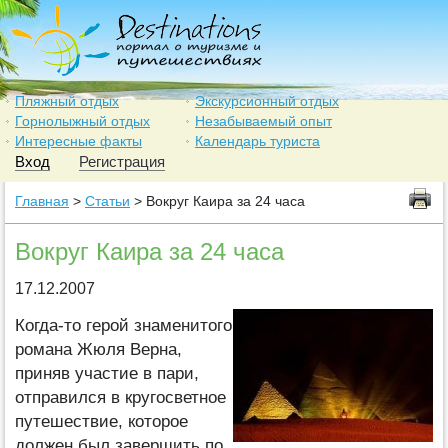
Пляжный отдых
Экскурсионный отдых
Горнолыжный отдых
Незабываемый опыт
Интересные факты
Календарь туриста
Вход
Регистрация
Главная
>
Статьи
> Вокруг Каира за 24 часа
Вокруг Каира за 24 часа
17.12.2007
Когда-то герой знаменитого
романа Жюля Верна,
приняв участие в пари,
отправился в кругосветное
путешествие, которое
должен был завершить по