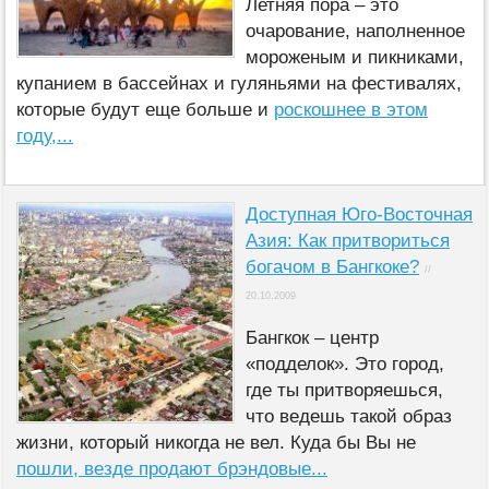
Летняя пора – это
очарование, наполненное
мороженым и пикниками,
купанием в бассейнах и гуляньями на фестивалях,
которые будут еще больше и
роскошнее в этом
году,...
Доступная Юго-Восточная
Азия: Как притвориться
богачом в Бангкоке?
//
20.10.2009
Бангкок – центр
«подделок». Это город,
где ты притворяешься,
что ведешь такой образ
жизни, который никогда не вел. Куда бы Вы не
пошли, везде продают брэндовые...