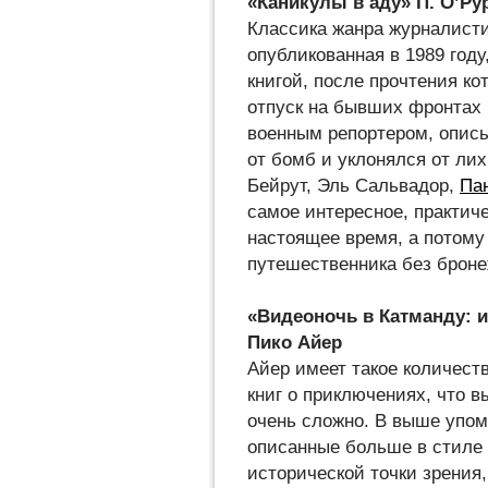
«Каникулы в аду» П. О’Ру
Классика жанра журналисти
опубликованная в 1989 году
книгой, после прочтения ко
отпуск на бывших фронтах 
военным репортером, описыв
от бомб и уклонялся от лих
Бейрут, Эль Сальвадор,
Па
самое интересное, практиче
настоящее время, а потому
путешественника без броне
«Видеоночь в Катманду: и
Пико Айер
Айер имеет такое количест
книг о приключениях, что 
очень сложно. В выше упом
описанные больше в стиле 
исторической точки зрения