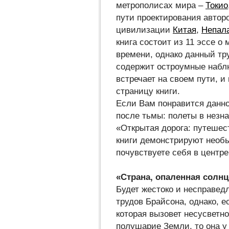
метрополисах мира –
Токио
пути проектирования автор
цивилизации
Китая
,
Непал
книга состоит из 11 эссе о
времени, однако данный тру
содержит остроумные наблю
встречает на своем пути,
страницу книги.
Если Вам понравится данно
после тьмы: полеты в незн
«Открытая дорога: путешес
книги демонстрируют необы
почувствуете себя в центр
«Страна, опаленная солн
Будет жестоко и несправед
трудов Брайсона, однако, е
которая вызовет несусветн
полушарие Земли, то она у 