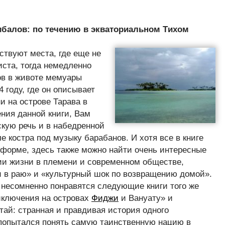
ибалов: по течению в экваториальном Tихом
ствуют места, где еще не
иста, тогда немедленно
ов в животе мемуары
 году, где он описывает
и на острове Тарава в
ения данной книги, Вам
скую речь и в набедренной
е костра под музыку барабанов. И хотя все в книге
форме, здесь также можно найти очень интересные
ии жизни в племени и современном обществе,
 в раю» и «культурный шок по возвращению домой».
 несомненно понравятся следующие книги того же
риключения на островах
Фиджи
и Вануату» и
тай: странная и правдивая история одного
попытался понять самую таинственную нацию в