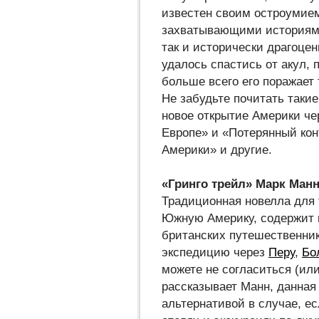
известен своим остроумие
захватывающими историями
так и исторически драгоцен
удалось спастись от акул, 
больше всего его поражает 
Не забудьте почитать такие
новое открытие Америки чер
Европе» и «Потерянный кон
Америки» и другие.
«Гринго трейл» Марк Ман
Традиционная новелла для т
Южную Америку, содержит 
британских путешественник
экспедицию через
Перу
,
Бо
можете не согласиться (или
рассказывает Манн, данная 
альтернативой в случае, е