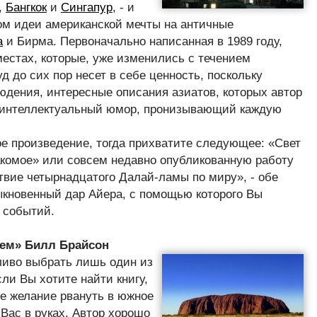
,
Бангкок
и
Сингапур
, - и
ом идеи американской мечты на античные
а
и Бирма. Первоначально написанная в 1989 году,
 местах, которые, уже изменились с течением
д до сих пор несет в себе ценность, поскольку
дения, интересные описания азиатов, которых автор
 и интеллектуальный юмор, пронизывающий каждую
е произведение, тогда прихватите следующее: «Свет
акомое» или совсем недавно опубликованную работу
твие четырнадцатого Далай-ламы по миру», - обе
кновенный дар Айера, с помощью которого Вы
е событий.
цем» Билл Брайсон
ливо выбрать лишь один из
сли Вы хотите найти книгу,
ое желание рвануть в южное
Вас в руках. Автор хорошо