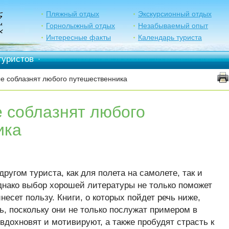
Пляжный отдых
Экскурсионный отдых
Горнолыжный отдых
Незабываемый опыт
Интересные факты
Календарь туриста
туристов
·
ые соблазнят любого путешественника
е соблазнят любого
ика
ругом туриста, как для полета на самолете, так и
однако выбор хорошей литературы не только поможет
несет пользу. Книги, о которых пойдет речь ниже,
ь, поскольку они не только послужат примером в
вдохновят и мотивируют, а также пробудят страсть к