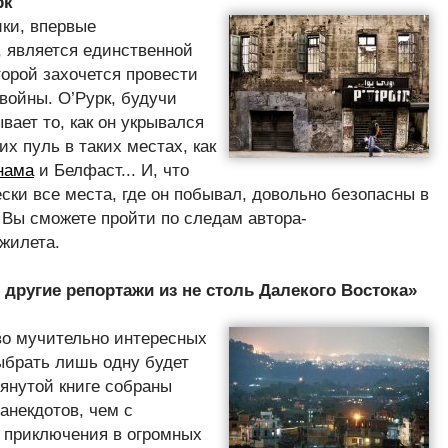
рк
ки, впервые
, является единственной
торой захочется провести
войны. О’Рурк, будучи
ает то, как он укрывался
их пуль в таких местах, как
нама
и Белфаст... И, что
ски все места, где он побывал, довольно безопасны в
 Вы сможете пройти по следам автора-
жилета.
 другие репортажи из не столь Далекого Востока»
во мучительно интересных
выбрать лишь одну будет
янутой книге собраны
анекдотов, чем с
, приключения в огромных