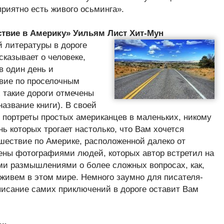
приятно есть живого осьминга».
ствие в Америку» Уильям Лист Хит-Мун
 литературы в дороге
сказывает о человеке,
в один день и
вие по проселочным
х такие дороги отмечены
азвание книги). В своей
 портреты простых американцев в маленьких, никому
нь которых трогает настолько, что Вам хочется
шествие по Америке, расположенной далеко от
ены фотографиями людей, которых автор встретил на
ми размышлениями о более сложных вопросах, как,
 живем в этом мире. Немного заумно для писателя-
писание самих приключений в дороге оставит Вам