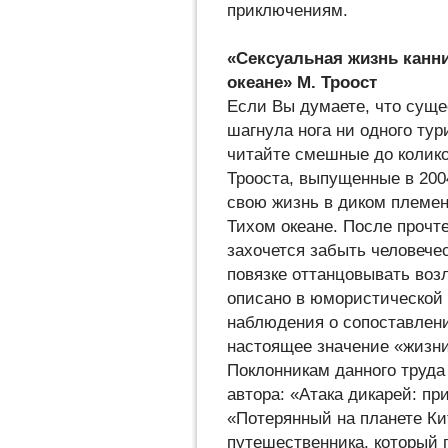
приключениям.
«Сексуальная жизнь канн
океане» М. Троост
Если Вы думаете, что суще
шагнула нога ни одного тур
читайте смешные до колик
Трооста, выпущенные в 2004
свою жизнь в диком племен
Тихом океане. После прочт
захочется забыть человече
повязке оттанцовывать возл
описано в юмористической 
наблюдения о сопоставлен
настоящее значение «жизни
Поклонникам данного труда
автора: «Атака дикарей: п
«Потерянный на планете Ки
путешественника, который 