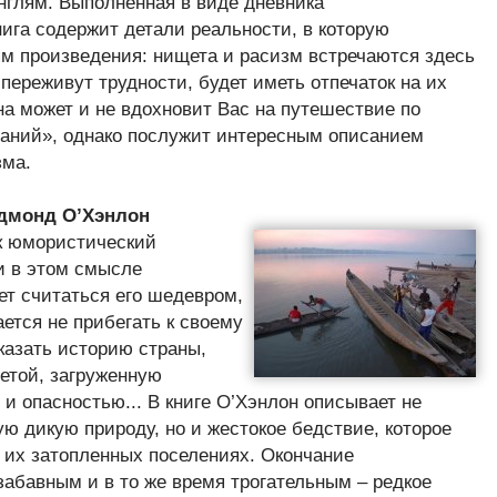
унглям. Выполненная в виде дневника
нига содержит детали реальности, в которую
ям произведения: нищета и расизм встречаются здесь
и переживут трудности, будет иметь отпечаток на их
на может и не вдохновит Вас на путешествие по
таний», однако послужит интересным описанием
зма.
едмонд О’Хэнлон
к юмористический
и в этом смысле
ет считаться его шедевром,
ается не прибегать к своему
казать историю страны,
етой, загруженную
 опасностью... В книге О’Хэнлон описывает не
ю дикую природу, но и жестокое бедствие, которое
 их затопленных поселениях. Окончание
забавным и в то же время трогательным – редкое