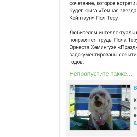
сочетание, которое встрети
будет книга «Темная звезд
Кейптаун» Пол Теру.
Любителям интеллектуальн
понравятся труды Пола Тер
Эрнеста Хемингуэя «Праздни
задокументированы событи
годов.
Непропустите также...
В
К
п
в
я