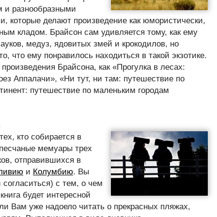
м и разнообразными
, которые делают произведение как юмористически,
ным кладом. Брайсон сам удивляется тому, как ему
пауков, медуз, ядовитых змей и крокодилов, но
то, что ему понравилось находиться в такой экзотике.
 произведения Брайсона, как «Прогулка в лесах:
ез Аппалачи», «Ни тут, ни там: путешествие по
тинент: путешествие по маленьким городам
н
ех, кто собирается в
песчаные мемуары трех
ов, отправившихся в
ливию
и
Колумбию
. Вы
 согласиться) с тем, о чем
книга будет интересной
сли Вам уже надоело читать о прекрасных пляжах,