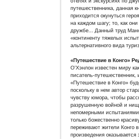
отелях и экскурсиях по дж
путешественника, данная к
приходится окунуться геро
на каждом шагу; то, как он
дружбе... Данный труд Ман
«континенту тяжелых испы
альтернативного вида тури
«Путешествие в Конго» Р
О’Хэнлон известен миру ка
писатель-путешественник, 
«Путешествие в Конго» буд
поскольку в нем автор стар
чувству юмора, чтобы расс
разрушенную войной и нищ
непомерными испытаниями и
только божественно красиву
переживают жители Конго в
произведения оказывается 