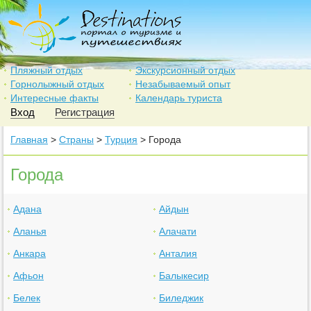
Пляжный отдых
Экскурсионный отдых
Горнолыжный отдых
Незабываемый опыт
Интересные факты
Календарь туриста
Вход
Регистрация
Главная
>
Страны
>
Турция
> Города
Города
Адана
Айдын
Аланья
Алачати
Анкара
Анталия
Афьон
Балыкесир
Белек
Биледжик