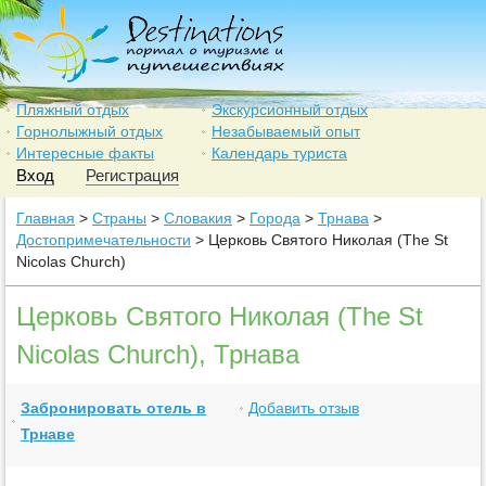
Пляжный отдых
Экскурсионный отдых
Горнолыжный отдых
Незабываемый опыт
Интересные факты
Календарь туриста
Вход
Регистрация
Главная
>
Страны
>
Словакия
>
Города
>
Трнава
>
Достопримечательности
> Церковь Святого Николая (The St
Nicolas Church)
Церковь Святого Николая (The St
Nicolas Church), Трнава
Забронировать отель в
Добавить отзыв
Трнаве