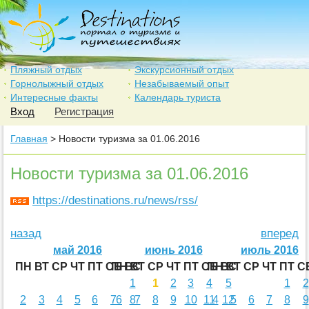
Пляжный отдых
Экскурсионный отдых
Горнолыжный отдых
Незабываемый опыт
Интересные факты
Календарь туриста
Вход
Регистрация
Главная
> Новости туризма за 01.06.2016
Новости туризма за 01.06.2016
https://destinations.ru/news/rss/
назад
вперед
май 2016
июнь 2016
июль 2016
ПН
ВТ
СР
ЧТ
ПТ
СБ
ПН
ВС
ВТ
СР
ЧТ
ПТ
СБ
ПН
ВС
ВТ
СР
ЧТ
ПТ
С
1
1
2
3
4
5
1
2
2
3
4
5
6
7
6
8
7
8
9
10
11
4
12
5
6
7
8
9