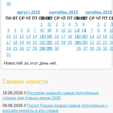
30
август 2015
сентябрь 2015
октябрь 2015
ПН
ВТ
СР
ЧТ
ПТ
СБ
ПН
ВС
ВТ
СР
ЧТ
ПТ
СБ
ПН
ВС
ВТ
СР
ЧТ
ПТ
С
1
2
1
2
3
4
5
6
1
2
3
3
4
5
6
7
8
7
9
8
9
10
11
12
5
13
6
7
8
9
1
10
11
12
13
14
15
14
16
15
16
17
18
19
12
20
13
14
15
16
1
17
18
19
20
21
22
21
23
22
23
24
25
26
19
27
20
21
22
23
2
24
25
26
27
28
29
28
30
29
30
26
27
28
29
30
3
31
Новостей за этот день нет.
Свежие новости
18.06.2026 //
Россияне назвали самые популярные
страны для отдыха летом 2026
09.06.2026 //
Посол Турции назвал самые популярные у
россиян курорты в его стране