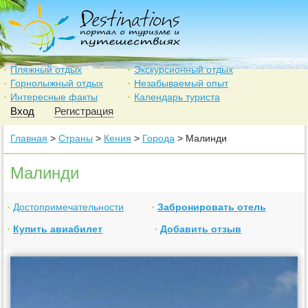
Пляжный отдых
Экскурсионный отдых
Горнолыжный отдых
Незабываемый опыт
Интересные факты
Календарь туриста
Вход
Регистрация
Главная
>
Страны
>
Кения
>
Города
> Малинди
Малинди
Достопримечательности
Забронировать отель
Купить авиабилет
Добавить отзыв