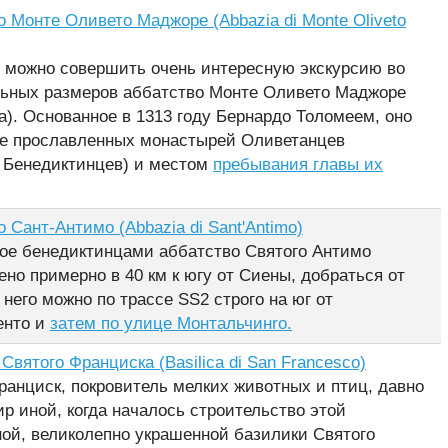
 Монте Оливето Маджоре (Abbazia di Monte Oliveto
 можно совершить очень интересную экскурсию во
ьных размеров аббатство Монте Оливето Маджоре
а). Основанное в 1313 году Бернардо Толомеем, оно
ее прославленных монастырей Оливетанцев
а Бенедиктинцев) и местом
пребывания главы их
 Сант-Антимо (Abbazia di Sant'Antimo)
ое бенедиктинцами аббатство Святого Антимо
но примерно в 40 км к югу от Сиены, добраться от
 него можно по трассе SS2 строго на юг от
енто и
затем по улице Монтальчинrо.
Святого Франциска (Basilica di San Francesco)
ранциск, покровитель мелких животных и птиц, давно
р иной, когда началось строительство этой
ной, великолепно украшенной базилики Святого