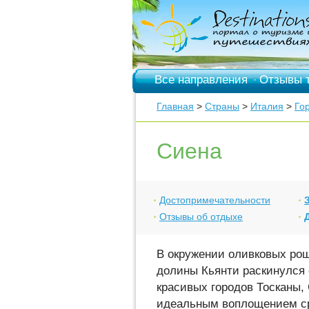
Все направления
Отзывы 
·
Главная
>
Страны
>
Италия
>
Го
Сиена
Достопримечательности
Отзывы об отдыхе
В окружении оливковых рощ
долины Кьянти раскинулся
красивых городов Тосканы,
идеальным воплощением ср