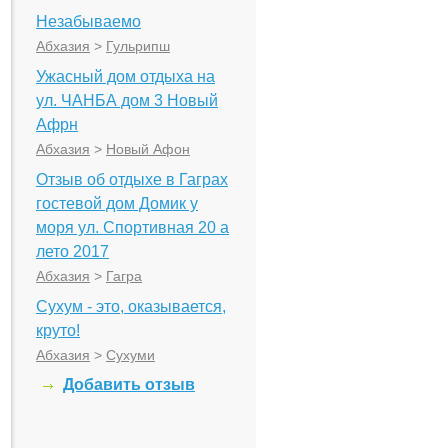
Незабываемо
Абхазия
>
Гульрипш
Ужасный дом отдыха на
ул. ЧАНБА дом 3 Новый
Афрн
Абхазия
>
Новый Афон
Отзыв об отдыхе в Гаграх
гостевой дом Домик у
моря ул. Спортивная 20 а
лето 2017
Абхазия
>
Гагра
Сухум - это, оказывается,
круто!
Абхазия
>
Сухуми
Добавить отзыв