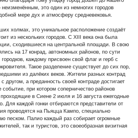
нно благодаря тому упадку город дошёл до нашего
 неизменённым, это один из немногих городов
добной мере дух и атмосферу средневековья.
ших холмах, это уникальное расположение создаёт
оит из нескольких городов. С XIII века она была
ерции, сходившиеся на центральной площади. В свою
лись на 17 конрад, автономных районов, по сути
городков, каждому присвоен свой флаг и герб с
кровителя. Такое разделение существует до сих пор,
шедшими из далёких веков. Жители разных контрад
с другом, а преданность своей контраде достигает
 событие, при котором соперничество районов
о проходящие в Сиене 2 июля и 16 августа ежегодные
о. Для каждой гонки отбираются представители от
ния проводятся на Пьяцца Кампо, специально
аю песком. Палио каждый раз собирает огромные
жителей, так и туристов, это своеобразная визитная