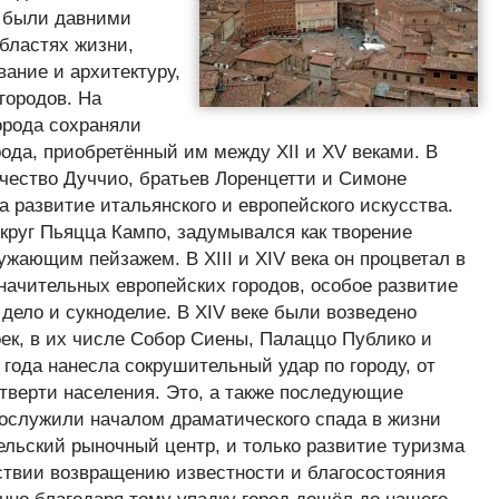
были давними
бластях жизни,
вание и архитектуру,
городов. На
орода сохраняли
рода, приобретённый им между XII и XV веками. В
рчество Дуччио, братьев Лоренцетти и Симоне
 развитие итальянского и европейского искусства.
округ Пьяцца Кампо, задумывался как творение
ужающим пейзажем. В XIII и XIV века он процветал в
значительных европейских городов, особое развитие
дело и сукноделие. В XIV веке были возведено
ек, в их числе Собор Сиены, Палаццо Публико и
года нанесла сокрушительный удар по городу, от
тверти населения. Это, а также последующие
ослужили началом драматического спада в жизни
сельский рыночный центр, и только развитие туризма
ствии возвращению известности и благосостояния