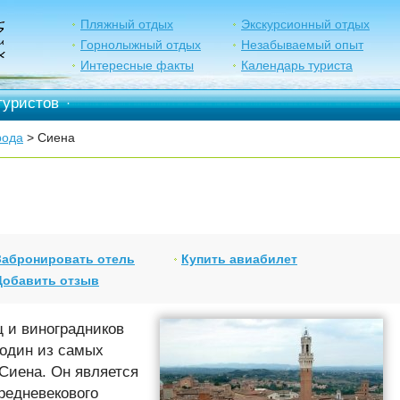
Пляжный отдых
Экскурсионный отдых
Горнолыжный отдых
Незабываемый опыт
Интересные факты
Календарь туриста
туристов
·
рода
> Сиена
Забронировать отель
Купить авиабилет
Добавить отзыв
 и виноградников
 один из самых
 Сиена. Он является
едневекового