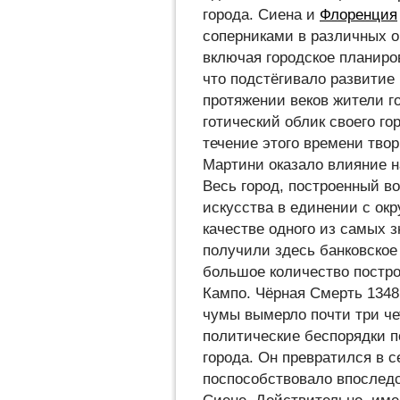
города. Сиена и
Флоренция
соперниками в различных о
включая городское планиро
что подстёгивало развитие 
протяжении веков жители г
готический облик своего го
течение этого времени тво
Мартини оказало влияние на
Весь город, построенный в
искусства в единении с окр
качестве одного из самых 
получили здесь банковское 
большое количество постро
Кампо. Чёрная Смерть 1348 
чумы вымерло почти три че
политические беспорядки п
города. Он превратился в 
поспособствовало впослед