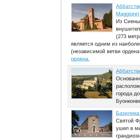
Аббатство
Maggiore)
Из Сиены
внушител
(273 метр
является одним из наибол
(независимой ветви орден
ордена.
Аббатство
Основанн
расположе
города до
Буонконв
Базилика 
Святой Ф
ушел в ми
грандиоз