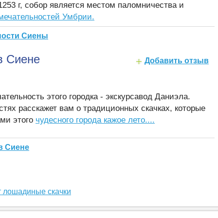
253 г, собор является местом паломничества и
мечательностей Умбрии.
ности Сиены
в Сиене
Добавить отзыв
тельность этого городка - экскурсавод Даниэла.
стях расскажет вам о традиционных скачках, которые
ами этого
чудесного города кажое лето....
в Сиене
т лошадиные скачки