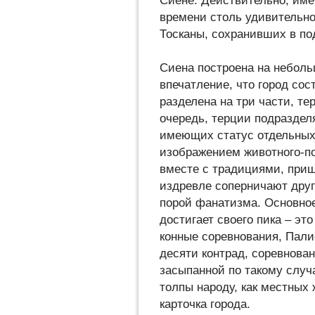
Сиене. Действительно, име
времени столь удивительно
Тосканы, сохранивших в по
Сиена построена на неболь
впечатление, что город сост
разделена на три части, т
очередь, терции подразделя
имеющих статус отдельных 
изображением животного-по
вместе с традициями, при
издревле соперничают друг 
порой фанатизма. Основное
достигает своего пика – эт
конные соревнования, Пали
десяти контрад, соревнова
засыпанной по такому случ
толпы народу, как местных 
карточка города.