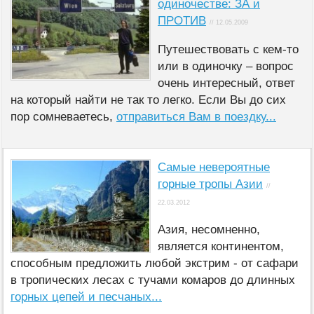
одиночестве: ЗА и
ПРОТИВ
// 12.05.2009
Путешествовать с кем-то
или в одиночку – вопрос
очень интересный, ответ
на который найти не так то легко. Если Вы до сих
пор сомневаетесь,
отправиться Вам в поездку...
Самые невероятные
горные тропы Азии
//
22.03.2012
Азия, несомненно,
является континентом,
способным предложить любой экстрим - от сафари
в тропических лесах с тучами комаров до длинных
горных цепей и песчаных...