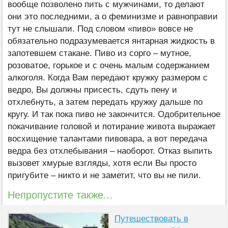
вообще позволено пить с мужчинами, то делают
они это последними, а о феминизме и равноправии
тут не слышали. Под словом «пиво» вовсе не
обязательно подразумевается янтарная жидкость в
запотевшем стакане. Пиво из сорго – мутное,
розоватое, горькое и с очень малым содержанием
алкоголя. Когда Вам передают кружку размером с
ведро, Вы должны присесть, сдуть пену и
отхлебнуть, а затем передать кружку дальше по
кругу. И так пока пиво не закончится. Одобрительное
покачивание головой и потирание живота выражает
восхищение талантами пивовара, а вот передача
ведра без отхлебывания – наоборот. Отказ выпить
вызовет хмурые взгляды, хотя если Вы просто
пригубите – никто и не заметит, что вы не пили.
Непропустите также...
Путешествовать в