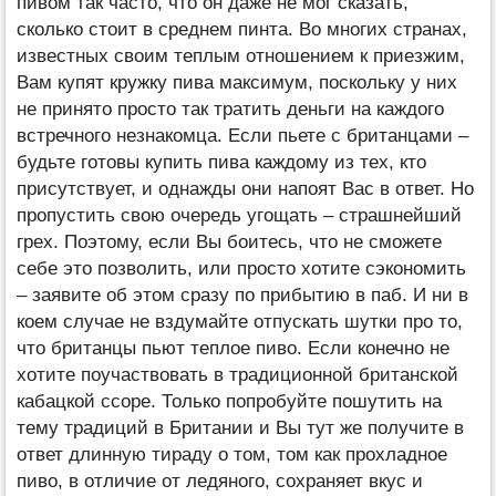
пивом так часто, что он даже не мог сказать,
сколько стоит в среднем пинта. Во многих странах,
известных своим теплым отношением к приезжим,
Вам купят кружку пива максимум, поскольку у них
не принято просто так тратить деньги на каждого
встречного незнакомца. Если пьете с британцами –
будьте готовы купить пива каждому из тех, кто
присутствует, и однажды они напоят Вас в ответ. Но
пропустить свою очередь угощать – страшнейший
грех. Поэтому, если Вы боитесь, что не сможете
себе это позволить, или просто хотите сэкономить
– заявите об этом сразу по прибытию в паб. И ни в
коем случае не вздумайте отпускать шутки про то,
что британцы пьют теплое пиво. Если конечно не
хотите поучаствовать в традиционной британской
кабацкой ссоре. Только попробуйте пошутить на
тему традиций в Британии и Вы тут же получите в
ответ длинную тираду о том, том как прохладное
пиво, в отличие от ледяного, сохраняет вкус и