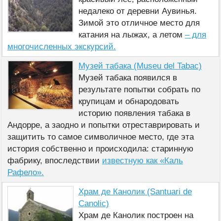
недалеко от деревни Аувинья.
Зимой это отличное место для
катания на лыжах, а летом
– для
многочисленных экскурсий.
Музей табака (Museu del Tabac)
Музей табака появился в
результате попытки собрать по
крупицам и обнародовать
историю появления табака в
Андорре, а заодно и попытки отреставрировать и
защитить то самое символичное место, где эта
история собственно и происходила: старинную
фабрику, впоследствии
известную как «Каль
Рафело».
Храм де Канолик (Santuari de
Canolic)
Храм де Канолик построен на