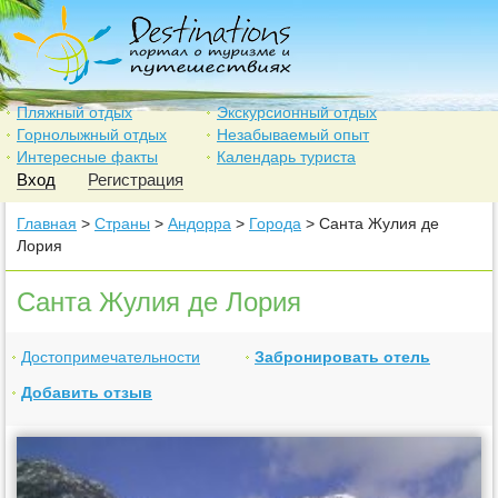
Пляжный отдых
Экскурсионный отдых
Горнолыжный отдых
Незабываемый опыт
Интересные факты
Календарь туриста
Вход
Регистрация
Главная
>
Страны
>
Андорра
>
Города
> Санта Жулия де
Лория
Санта Жулия де Лория
Достопримечательности
Забронировать отель
Добавить отзыв