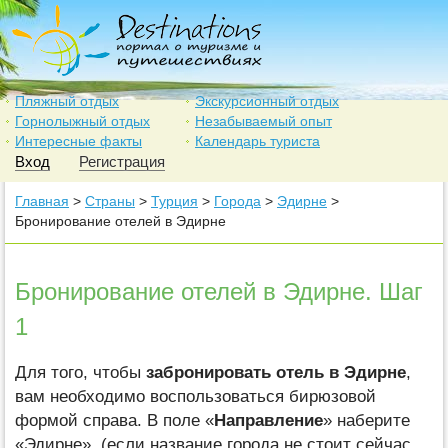
Пляжный отдых
Экскурсионный отдых
Горнолыжный отдых
Незабываемый опыт
Интересные факты
Календарь туриста
Вход
Регистрация
Главная
>
Страны
>
Турция
>
Города
>
Эдирне
>
Бронирование отелей в Эдирне
Бронирование отелей в Эдирне. Шаг
1
Для того, чтобы
забронировать отель в Эдирне
,
вам необходимо воспользоваться бирюзовой
формой справа. В поле «
Направление
» наберите
«Эдирне», (если название города не стоит сейчас