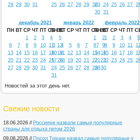
28
29
30
31
25
26
27
28
29
30
23
24
25
26
27
2
30
31
декабрь 2021
январь 2022
февраль 2022
ПН
ВТ
СР
ЧТ
ПТ
СБ
ПН
ВС
ВТ
СР
ЧТ
ПТ
СБ
ПН
ВС
ВТ
СР
ЧТ
ПТ
С
1
2
3
4
5
1
2
1
2
3
4
5
6
7
8
9
10
11
3
12
4
5
6
7
8
7
9
8
9
10
11
1
13
14
15
16
17
18
10
19
11
12
13
14
15
14
16
15
16
17
18
1
20
21
22
23
24
25
17
26
18
19
20
21
22
21
23
22
23
24
25
2
27
28
29
30
31
24
25
26
27
28
29
28
30
31
Новостей за этот день нет.
Свежие новости
18.06.2026 //
Россияне назвали самые популярные
страны для отдыха летом 2026
09.06.2026 //
Посол Турции назвал самые популярные у