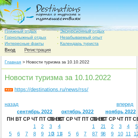
Пляжный отдых
Экскурсионный отдых
Горнолыжный отдых
Незабываемый опыт
Интересные факты
Календарь туриста
Вход
Регистрация
Главная
> Новости туризма за 10.10.2022
Новости туризма за 10.10.2022
https://destinations.ru/news/rss/
назад
вперед
сентябрь 2022
октябрь 2022
ноябрь 2022
ПН
ВТ
СР
ЧТ
ПТ
СБ
ПН
ВС
ВТ
СР
ЧТ
ПТ
СБ
ПН
ВС
ВТ
СР
ЧТ
ПТ
С
1
2
3
4
1
2
1
2
3
4
5
5
6
7
8
9
10
3
11
4
5
6
7
8
7
9
8
9
10
11
1