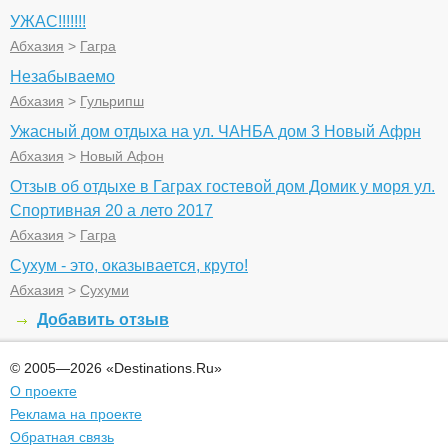
УЖАС!!!!!!!
Абхазия
>
Гагра
Незабываемо
Абхазия
>
Гульрипш
Ужасный дом отдыха на ул. ЧАНБА дом 3 Новый Афрн
Абхазия
>
Новый Афон
Отзыв об отдыхе в Гаграх гостевой дом Домик у моря ул.
Спортивная 20 а лето 2017
Абхазия
>
Гагра
Сухум - это, оказывается, круто!
Абхазия
>
Сухуми
Добавить отзыв
© 2005—2026 «Destinations.Ru»
О проекте
Реклама на проекте
Обратная связь