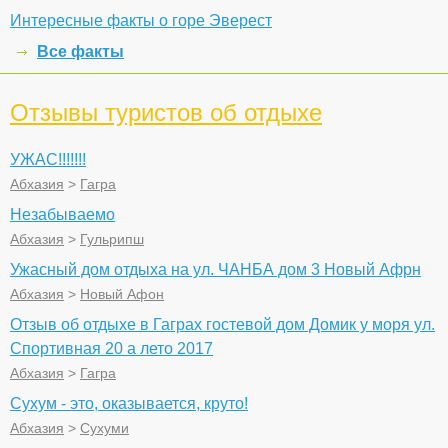
Интересные факты о горе Эверест
Все факты
Отзывы туристов об отдыхе
УЖАС!!!!!!!
Абхазия
>
Гагра
Незабываемо
Абхазия
>
Гульрипш
Ужасный дом отдыха на ул. ЧАНБА дом 3 Новый Афрн
Абхазия
>
Новый Афон
Отзыв об отдыхе в Гаграх гостевой дом Домик у моря ул.
Спортивная 20 а лето 2017
Абхазия
>
Гагра
Сухум - это, оказывается, круто!
Абхазия
>
Сухуми