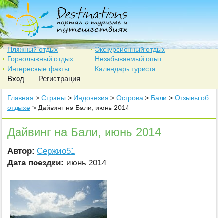
Пляжный отдых
Экскурсионный отдых
Горнолыжный отдых
Незабываемый опыт
Интересные факты
Календарь туриста
Вход
Регистрация
Главная
>
Страны
>
Индонезия
>
Острова
>
Бали
>
Отзывы об
отдыхе
> Дайвинг на Бали, июнь 2014
Дайвинг на Бали, июнь 2014
Автор:
Сержио51
Дата поездки:
июнь 2014