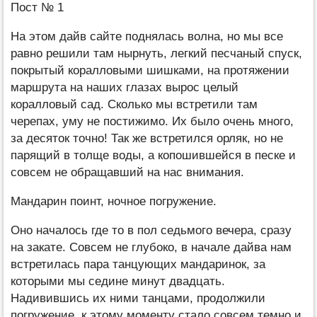
Пост № 1
На этом дайв сайте поднялась волна, но мы все
равно решили там нырнуть, легкий песчаный спуск,
покрытый коралловыми шишками, на протяжении
маршрута на наших глазах вырос целый
коралловый сад. Сколько мы встретили там
черепах, уму не постижимо. Их было очень много,
за десяток точно! Так же встретился орляк, но не
парящий в толще воды, а копошившейся в песке и
совсем не обращавший на нас внимания.
Мандарин поинт, ночное погружение.
Оно началось где то в пол седьмого вечера, сразу
на закате. Совсем не глубоко, в начале дайва нам
встретилась пара танцующих мандаринок, за
которыми мы седине минут двадцать.
Надивившись их ними танцами, продолжили
погружение, к этому моменту стало совсем темно и