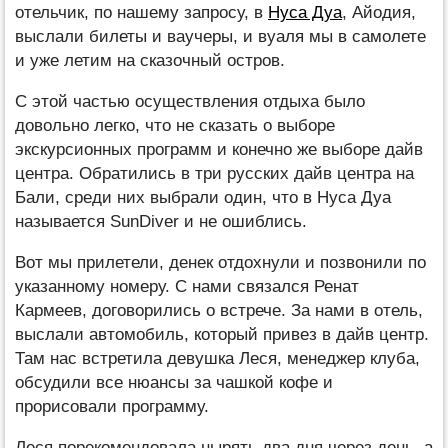
отельчик, по нашему запросу, в
Нуса Дуа
, Айодия,
выслали билеты и ваучеры, и вуаля мы в самолете
и уже летим на сказочный остров.
С этой частью осуществления отдыха было
довольно легко, что не сказать о выборе
экскурсионных программ и конечно же выборе дайв
центра. Обратились в три русских дайв центра на
Бали, среди них выбрали один, что в Нуса Дуа
называется SunDiver и не ошиблись.
Вот мы прилетели, денек отдохнули и позвонили по
указанному номеру. С нами связался Ренат
Кармеев, договорились о встрече. За нами в отель,
выслали автомобиль, который привез в дайв центр.
Там нас встретила девушка Леся, менеджер клуба,
обсудили все нюансы за чашкой кофе и
прорисовали программу.
Леся порекомендовала нырять два дня через день, а