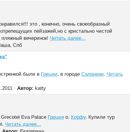
нравился!!! это , конечно, очень своеобразный
ивотрепещущих пейзажей,но с кристально чистой
й пляжный вечеринок!
Читать далее...
аша, Спб
ка"
естренкой были в
Греции
, в городе
Салоники
.
Читать
1.2011 ·
Автор:
katty
 Grecotel Eva Palace
Греция
о.
Корфу
. Купили тур
l.
Читать далее...
·
Автор:
Екатерина