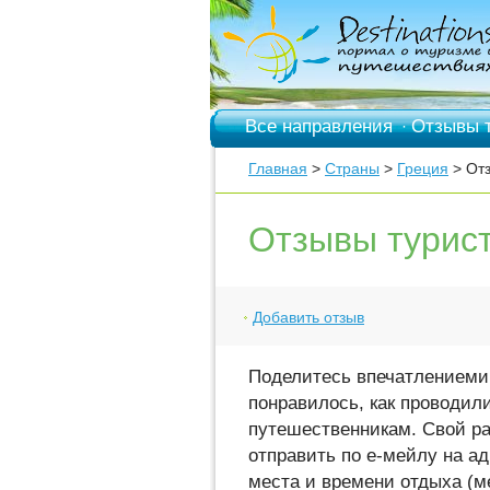
Все направления
Отзывы 
·
Главная
>
Страны
>
Греция
> Отз
Отзывы турист
Добавить отзыв
Поделитесь впечатлениеми 
понравилось, как проводил
путешественникам. Свой р
отправить по е-мейлу на адр
места и времени отдыха (ме