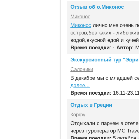
Отзыв об о.Миконос
Миконос
Миконос
лично мне очень по
остров,без каких - либо ж
водой,вкусной едой и куче
Время поездки:
·
Автор:
М
Экскурсионный тур "Эври
Салоники
В декабре мы с младшей с
далее...
Время поездки:
16.11-23.1
Отдых в Греции
Корфу
Отдыхали с парнем в отеле
через туроператор MC Trave
Время поездки:
5 октября 