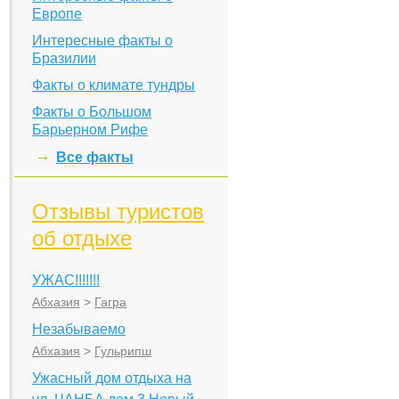
Европе
Интересные факты о
Бразилии
Факты о климате тундры
Факты о Большом
Барьерном Рифе
Все факты
Отзывы туристов
об отдыхе
УЖАС!!!!!!!
Абхазия
>
Гагра
Незабываемо
Абхазия
>
Гульрипш
Ужасный дом отдыха на