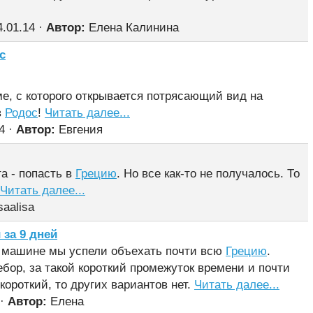
4.01.14 ·
Автор:
Елена Калинина
с
ме, с которого открывается потрясающий вид на
в
Родос
!
Читать далее...
4 ·
Автор:
Евгения
а - попасть в
Грецию
. Но все как-то не получалось. То
Читать далее...
saalisa
 за 9 дней
а машине мы успели объехать почти всю
Грецию
.
ебор, за такой короткий промежуток времени и почти
 короткий, то других вариантов нет.
Читать далее...
 ·
Автор:
Елена