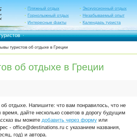
Пляжный отдых
Экскурсионный отдых
Горнолыжный отдых
Незабываемый опыт
Интересные факты
Календарь туриста
туристов
·
ывы туристов об отдыхе в Греции
ов об отдыхе в Греции
об отдыхе. Напишите: что вам понравилось, что не
и время, дайте несколько советов в дорогу будущим
ассказ вы можете
добавить через форму
или
ес - office@destinations.ru c указанием названия,
сяц, год) и автора.