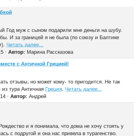
убкой
ый Год муж с сыном подарили мне деньги на шубу.
бы. И за границей я не была (по союзу и Балтике
т).
Читать далее...
15 ·
Автор:
Марина Рассказова
месте с Античной Грецией!
ть отзывы, но может кому- то пригодится. Не так
й из тура Античная
Греция
.
Читать далее...
14 ·
Автор:
Андрей
ождество и я понимала, что дома не хочу стоять у
ась с подругой и она нас привела в турагенство.