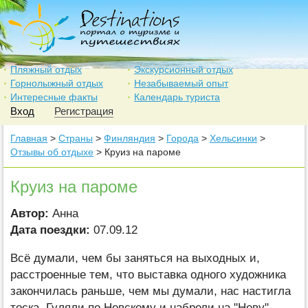
Пляжный отдых
Экскурсионный отдых
Горнолыжный отдых
Незабываемый опыт
Интересные факты
Календарь туриста
Вход
Регистрация
Главная
>
Страны
>
Финляндия
>
Города
>
Хельсинки
>
Отзывы об отдыхе
> Круиз на пароме
Круиз на пароме
Автор:
Анна
Дата поездки:
07.09.12
Всё думали, чем бы заняться на выходных и,
расстроенные тем, что выставка одного художника
закончилась раньше, чем мы думали, нас настигла
тоска. Гуляли по Невскому и набрели на "Неву",