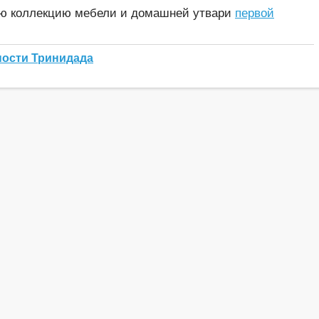
ую коллекцию мебели и домашней утвари
первой
ности Тринидада