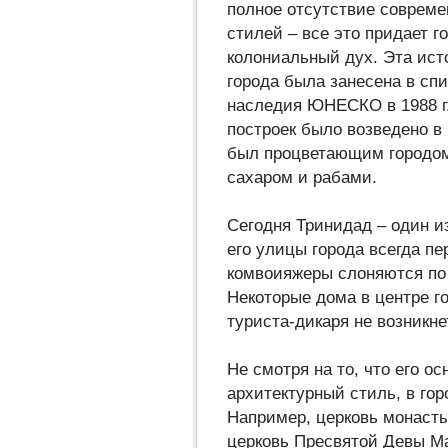
полное отсутствие совреме
стилей – все это придает 
колониальный дух. Эта ист
города была занесена в сп
наследия ЮНЕСКО в 1988 г
построек было возведено в 
был процветающим городом
сахаром и рабами.
Сегодня Тринидад – один и
его улицы города всегда п
комвоияжеры слоняются по 
Некоторые дома в центре г
туриста-дикаря не возникне
Не смотря на то, что его о
архитектурный стиль, в гор
Например, церковь монасты
церковь Пресвятой Девы Ма