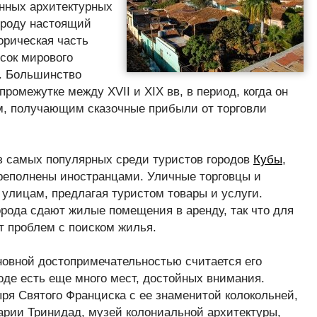
нных архитектурных
городу настоящий
орическая часть
исок мирового
. Большинство
промежутке между XVII и XIX вв, в период, когда он
, получающим сказочные прибыли от торговли
з самых популярных среди туристов городов
Кубы
,
ереполнены иностранцами. Уличные торговцы и
улицам, предлагая туристом товары и услуги.
орода сдают жилые помещения в аренду, так что для
т проблем с поиском жилья.
сновной достопримечательностью считается его
оде есть еще много мест, достойных внимания.
ря Святого Франциска с ее знаменитой колокольней,
рии Тринидад, музей колониальной архитектуры,