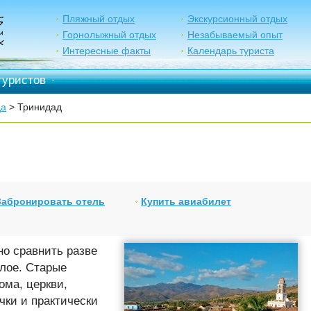
Пляжный отдых
Экскурсионный отдых
Горнолыжный отдых
Незабываемый опыт
Интересные факты
Календарь туриста
туристов
·
да
> Тринидад
Забронировать отель
Купить авиабилет
о сравнить разве
лое. Старые
ома, церкви,
ки и практически