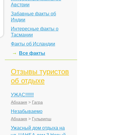
Австрии
Забавные факты об
Индии
Интересные факты о
Тасмании
Факты об Исландии
Все факты
Отзывы туристов
об отдыхе
УЖАС!!!!!!!
Абхазия
>
Гагра
Незабываемо
Абхазия
>
Гульрипш
Ужасный дом отдыха на