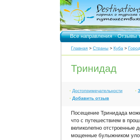
Все направления
Отзывы 
·
Главная
>
Страны
>
Куба
>
Горо
Тринидад
Достопримечательности
Добавить отзыв
Посещение Тринидада можн
что с путешествием в прош
великолепно отстроенные д
мощенные булыжником улоч