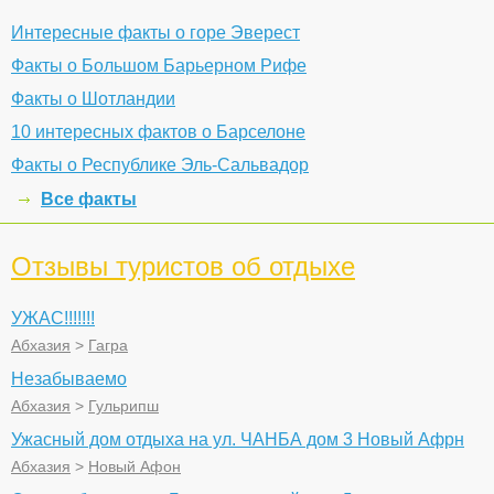
Интересные факты о горе Эверест
Факты о Большом Барьерном Рифе
Факты о Шотландии
10 интересных фактов о Барселоне
Факты о Республике Эль-Сальвадор
Все факты
Отзывы туристов об отдыхе
УЖАС!!!!!!!
Абхазия
>
Гагра
Незабываемо
Абхазия
>
Гульрипш
Ужасный дом отдыха на ул. ЧАНБА дом 3 Новый Афрн
Абхазия
>
Новый Афон