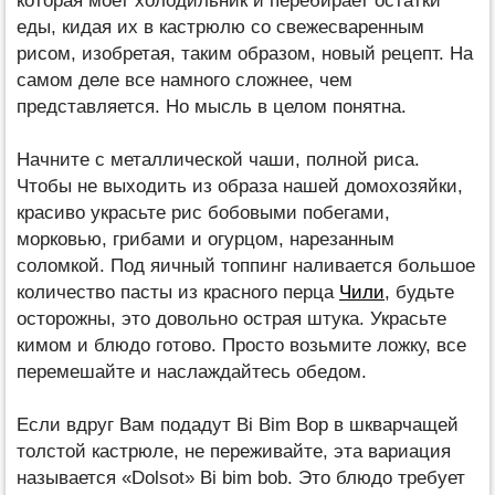
которая моет холодильник и перебирает остатки
еды, кидая их в кастрюлю со свежесваренным
рисом, изобретая, таким образом, новый рецепт. На
самом деле все намного сложнее, чем
представляется. Но мысль в целом понятна.
Начните с металлической чаши, полной риса.
Чтобы не выходить из образа нашей домохозяйки,
красиво украсьте рис бобовыми побегами,
морковью, грибами и огурцом, нарезанным
соломкой. Под яичный топпинг наливается большое
количество пасты из красного перца
Чили
, будьте
осторожны, это довольно острая штука. Украсьте
кимом и блюдо готово. Просто возьмите ложку, все
перемешайте и наслаждайтесь обедом.
Если вдруг Вам подадут Bi Bim Bop в шкварчащей
толстой кастрюле, не переживайте, эта вариация
называется «Dolsot» Bi bim bob. Это блюдо требует