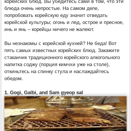
корейских блюд. Вы убедитесь сами в том, что эти
блюда очень непростые. На самом деле,
попробовать корейскую еду значит отведать
корейской культуры; огонь и лед, острое и пресное,
инь и янь – корейцы ничего не жалеют.
Вы незнакомы с корейской кухней? Не беда! Вот
пять самых известных корейских блюд. Закажите
стаканчик традиционного корейского алкогольного
напитка соджу (порция кимчхи уже на столе),
откиньтесь на спинку стула и наслаждайтесь
обедом.
1. Gogi, Galbi, and Sam gyeop sal