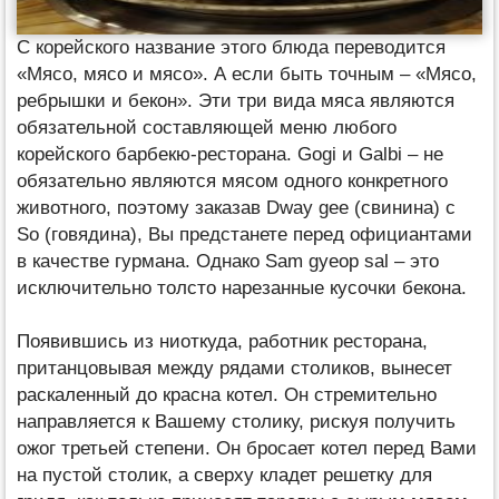
С корейского название этого блюда переводится
«Мясо, мясо и мясо». А если быть точным – «Мясо,
ребрышки и бекон». Эти три вида мяса являются
обязательной составляющей меню любого
корейского барбекю-ресторана. Gogi и Galbi – не
обязательно являются мясом одного конкретного
животного, поэтому заказав Dway gee (свинина) с
So (говядина), Вы предстанете перед официантами
в качестве гурмана. Однако Sam gyeop sal – это
исключительно толсто нарезанные кусочки бекона.
Появившись из ниоткуда, работник ресторана,
пританцовывая между рядами столиков, вынесет
раскаленный до красна котел. Он стремительно
направляется к Вашему столику, рискуя получить
ожог третьей степени. Он бросает котел перед Вами
на пустой столик, а сверху кладет решетку для