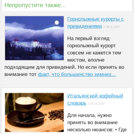
Непропустите также...
Горнолыжные курорты с
привидениями
// 08.11.2007
На первый взгляд
горнолыжный курорт
совсем не кажется тем
местом, вполне
подходящим для привидений. Но если принять во
внимание тот
факт, что большинство зимних...
Итальянский кофейный
словарь
// 02.06.2010
Для начала, нужно
принять во внимание
несколько нюансов: • Где