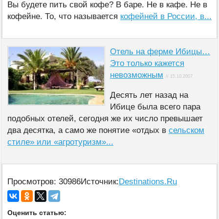
Вы будете пить свой кофе? В баре. Не в кафе. Не в
кофейне. То, что называется
кофейней в России, в...
Отель на ферме Ибицы…
Это только кажется
невозможным
// 15.10.2007
Десять лет назад на
Ибице была всего пара
подобных отелей, сегодня же их число превышает
два десятка, а само же понятие «отдых в
сельском
стиле» или «агротуризм»...
Просмотров: 30986
Источник:
Destinations.Ru
Оценить статью: