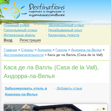
Пляжный отдых
Экскурсионный отдых
Горнолыжный отдых
Незабываемый опыт
Интересные факты
Календарь туриста
Вход
Регистрация
Главная
>
Страны
>
Андорра
>
Города
>
Андорра-ла-Велья
>
Достопримечательности
> Каса де ла Валль (Casa de la Vall)
Каса де ла Валль (Casa de la Vall),
Андорра-ла-Велья
Забронировать отель в
Добавить отзыв
Андорра-ла-Велье