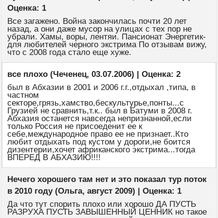
Оценка: 1
Все загажено. Война закончилась почти 20 лет
назад, а они даже мусор на улицах с тех пор не
убрали. Хамы, воры, лентяи. Пансионат Энергетик-
для любителей черного экстрима По отзывам вижу,
что с 2008 года стало еще хуже.
все плохо (Чеченец, 03.07.2006) | Оценка: 2
был в Абхазии в 2001 и 2006 г.г.,отдыхал ,типа, в
частном
секторе,грязь,хамство,бескультурье,понты...с
Грузией не сравнить,т.к.. был в Батуми в 2008 г.
Абхазия останется навсегда непризнанной,если
только Россия не присоеденит ее к
себе,международное право ее не признает..Кто
любит отдыхать под кустом у дороги,не боится
дизентерии,хочет африканского экстрима...тогда
ВПЕРЕД В АБХАЗИЮ!!!!
Нечего хорошего там нет и это показал тур поток
в 2010 году (Ольга, август 2009) | Оценка: 1
Да что тут спорить плохо или хорошо ДА ПУСТЬ
РАЗРУХА ПУСТЬ ЗАВЫШЕННЫЙ ЦЕННИК но такое