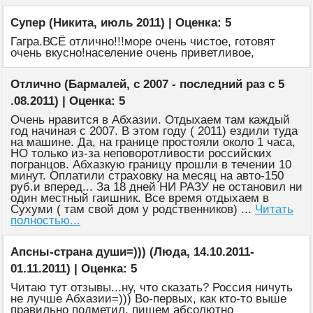
Супер (Никита, июль 2011) | Оценка: 5
Гагра.ВСЁ отлично!!!море очень чистое, готовят
очень вкусно!население очень приветливое,
Отлично (Бармалей, с 2007 - последний раз с 5
.08.2011) | Оценка: 5
Очень нравится в Абхазии. Отдыхаем там каждый
год начиная с 2007. В этом году ( 2011) ездили туда
на машине. Да, на границе простояли около 1 часа,
НО только из-за неповоротливости российских
погранцов. Абхазкую границу прошли в течении 10
минут. Оплатили страховку на месяц на авто-150
руб.и вперед... За 18 дней НИ РАЗУ не остановил ни
один местный гаишник. Все время отдыхаем в
Сухуми ( там свой дом у родственников) ...
Читать
полностью...
Апсны-страна души=))) (Люда, 14.10.2011-
01.11.2011) | Оценка: 5
Читаю тут отзывы...ну, что сказать? Россия ничуть
не лучше Абхазии=))) Во-первых, как кто-то выше
правильно подметил, пишем абсолютно