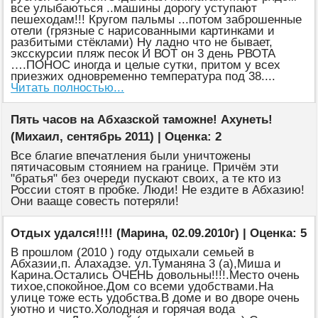
все улыбаються ..машины дорогу уступают
пешеходам!!! Кругом пальмы ...потом заброшенные
отели (грязные с нарисованными картинками и
разбитыми стёклами) Ну ладно что не бывает,
эксскурсии пляж песок И ВОТ он 3 день РВОТА
….ПОНОС иногда и целые сутки, притом у всех
приезжих одновременно температура под 38....
Читать полностью...
Пять часов на Абхазской таможне! Ахунеть!
(Михаил, сентябрь 2011) | Оценка: 2
Все благие впечатления были уничтожены
пятичасовым стоянием на границе. Причём эти
"братья" без очереди пускают своих, а те кто из
России стоят в пробке. Люди! Не ездите в Абхазию!
Они вааще совесть потеряли!
Отдых удался!!!! (Марина, 02.09.2010г) | Оценка: 5
В прошлом (2010 ) году отдыхали семьей в
Абхазии,п. Алахадзе. ул.Туманяна 3 (а),Миша и
Карина.Остались ОЧЕНЬ довольны!!!!.Место очень
тихое,спокойное.Дом со всеми удобствами.На
улице тоже есть удобства.В доме и во дворе очень
уютно и чисто.Холодная и горячая вода