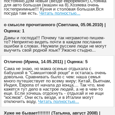
постоянно.Дом новый (везде евроремонт).Стоянка
для авто большая (машин на 8).Хозяева очень
гостеприимные!!! Кухня и столовая большая.Вся
посуда там есть.
Читать полностью...
о смысле прочитанного (Светлана, 05.06.2010) |
Оценка: 1
Дамы и господа!!! Почему так неграмотно пишем-
то? Неприятно видеть почти в каждом послании
ошибки в словах. Неужели русские люди не могут
выучить свой родной язык? Ужасно стыдно...
Отлично (Ирина, 14.05.2011) | Оценка: 5
Сама не знаю, но мама осенью отдыхала с
бабушкой в "Самшитовой роще" и осталась очень
довольна. Сравнивать было с чем: наша семья
много путешествует по всему миру: Китай, Вьетнам,
Индия, Европа от начала до конца.... Так что, мне
кажется тут дело в настрое людей, а не в чем-то
еще. Если хочешь отдохнуть - отдыхай и не ищи
"косяков". Они есть везде, и в Италии могут
отключить воду,
Читать полностью...
Хуже не бывает!!!!!!!! (Татьяна, август 2008) |