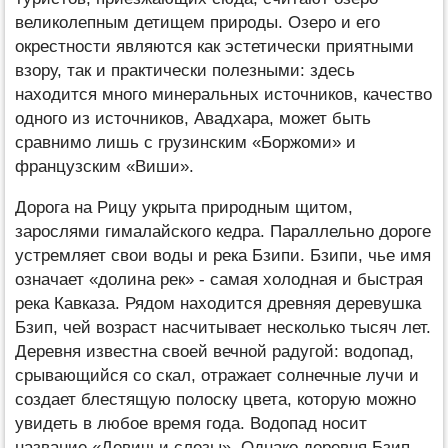
великолепным детищем природы. Озеро и его
окрестности являются как эстетически приятными
взору, так и практически полезными: здесь
находится много минеральных источников, качество
одного из источников, Авадхара, может быть
сравнимо лишь с грузинским «Боржоми» и
французским «Виши».
Дорога на Рицу укрыта природным щитом,
зарослями гималайского кедра. Параллельно дороге
устремляет свои воды и река Бзипи. Бзипи, чье имя
означает «долина рек» - самая холодная и быстрая
река Кавказа. Рядом находится древняя деревушка
Бзип, чей возраст насчитывает несколько тысяч лет.
Деревня известна своей вечной радугой: водопад,
срывающийся со скал, отражает солнечные лучи и
создает блестящую полоску цвета, которую можно
увидеть в любое время года. Водопад носит
название «Девичьи слезы». Однако деревня Бзип