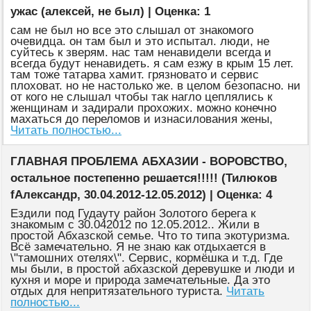
ужас (алексей, не был) | Оценка: 1
сам не был но все это слышал от знакомого
очевидца. он там был и это испытал. люди, не
суйтесь к зверям. нас там ненавидели всегда и
всегда будут ненавидеть. я сам езжу в крым 15 лет.
там тоже татарва хамит. грязновато и сервис
плоховат. но не настолько же. в целом безопасно. ни
от кого не слышал чтобы так нагло цеплялись к
женщинам и задирали прохожих. можно конечно
махаться до переломов и изнасилования жены,
Читать полностью...
ГЛАВНАЯ ПРОБЛЕМА АБХАЗИИ - ВОРОВСТВО,
остальное постепенно решается!!!!! (Тилюков
fАлександр, 30.04.2012-12.05.2012) | Оценка: 4
Ездили под Гудауту район Золотого берега к
знакомым с 30.042012 по 12.05.2012.. Жили в
простой Абхазской семье. Что то типа экотуризма.
Всё замечательно. Я не знаю как отдыхается в
\"тамошних отелях\". Сервис, кормёшка и т.д. Где
мы были, в простой абхазской деревушке и люди и
кухня и море и природа замечательные. Да это
отдых для непритязательного туриста.
Читать
полностью...