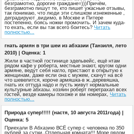
безграмотно, дорогие граждане=)))Причём,
безграмотно пишут те, кто пишет ужасные отзывы,
так понимаю, что люди эти слишком изнеженные ,
деградируют ,видимо, в Москве и Питере
постепенно, боясь ножки промочить. И зачем куда-
то ехать, если вы так всего боитесь?
Читать
полностью...
гнать армян в три шеи из абхазии (Танзиля, лето
2010) | Оценка: 1
Жили в частной гостинице эдельвейс, ещё нтам
рядом кафе у роберта, местные знают, кругом одни
армяне, ведут себя нагло, пристают в открытую к
женщинам, даже если она с мужем, скачут на всё
что шевелится, короче армяшка-в ж..деревяшка,
гнать их оттуда надо и пусть живут нормальные
культурные абхазы. хозяин роберт перетрахал всех
гостей, везде камеры похоже и вм номерах,
Читать
полностью...
Природа супер!!!!! (настя, 10 августа 2011года) |
Оценка: 5
Приехали В Абхазию ВСЁ супер с человека по 350
рублей за сутки..Отдельная комната!!! Море рядом