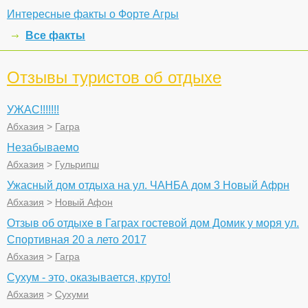
Интересные факты о Форте Агры
Все факты
Отзывы туристов об отдыхе
УЖАС!!!!!!!
Абхазия
>
Гагра
Незабываемо
Абхазия
>
Гульрипш
Ужасный дом отдыха на ул. ЧАНБА дом 3 Новый Афрн
Абхазия
>
Новый Афон
Отзыв об отдыхе в Гаграх гостевой дом Домик у моря ул.
Спортивная 20 а лето 2017
Абхазия
>
Гагра
Сухум - это, оказывается, круто!
Абхазия
>
Сухуми