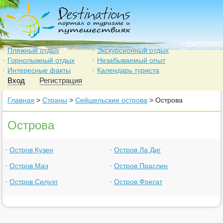
Пляжный отдых
Экскурсионный отдых
Горнолыжный отдых
Незабываемый опыт
Интересные факты
Календарь туриста
Вход
Регистрация
Главная
>
Страны
>
Сейшельские острова
> Острова
Острова
Остров Кузен
Остров Ла Диг
Остров Маэ
Остров Праслин
Остров Силуэт
Остров Фрегат