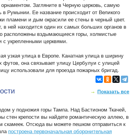
орнаментом. Загляните в Черную церковь, самую
ь в Румынии. Ее название происходит от Великого
ыки пламени и дым окрасили ее стены в черный цвет.
т, в ней находится один их самых больших органов в
ко расположены вздымающиеся горы, холмистые
ни с укрепленными церквями.
ая узкая улица в Европе. Канатная улица в ширину
х футов, она связывает улицу Цербулуи с улицей
ицу использовали для проезда пожарных бригад.
ости
Показать все
одом у подножия горы Тампа. Над Бастионом Ткачей,
ны стен крепости вы найдете романтическую аллею, в
м скамеек. Отсюда вы можете пешком отправиться к
была
построена первоначальная оборонительная