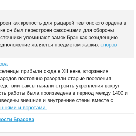
оен как крепость для рыцарей тевтонского ордена в
 веке он был перестроен саксонцами для обороны
источники упоминают замок Бран как резиденцию
редположение является предметом жарких
споров
ова
оселенцы прибыли сюда в XII веке, вторжения
 народов постоянно разоряли старые поселения
ледствии саксы начали строить укрепления вокруг
сть работы была произведена в период между 1400 и
озведены внешние и внутренние стены вместе с
шнями и воротами.
ности Брасова