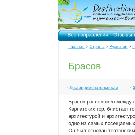
Все направления
Отзывы 
·
Главная
>
Страны
>
Румыния
>
Г
Брасов
Достопримечательности
Брасов расположен между
Карпатских гор, блистает г
архитектурой и архитектур
одно из самых посещаемых
Он был основан тевтонским