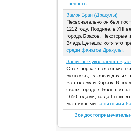
крепость.
Замок Бран (Дракулы)
Первоначально он был постр
1212 году. Позднее, в XIII
города Брасов. Некоторые 
Влада Цепеша; хотя это п
среди фанатов Дракулы.
Защитные укрепления Брас
С тех пор как саксонские п
монголов, турков и других
Бартолому и Корону. В пос
своих городов. Большая ча
1650 годами, когда были в
массивными
защитными ба
Все достопримечатель