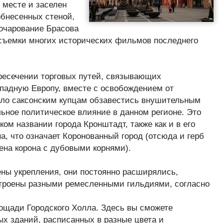
 месте и заселен
обнесенных стеной,
очарование Брасова
 съемки многих исторических фильмов последнего
ресечении торговых путей, связывающих
падную Европу, вместе с освобождением от
ило саксонским купцам обзавестись внушительным
льное политическое влияние в данном регионе. Это
ом названии города Кронштадт, также как и в его
а, что означает Коронованный город (отсюда и герб
ена корона с дубовыми корнями).
ены укрепления, они постоянно расширялись,
троены разными ремесленными гильдиями, согласно
ощади Городского Холла. Здесь вы сможете
х зданий, расписанных в разные цвета и