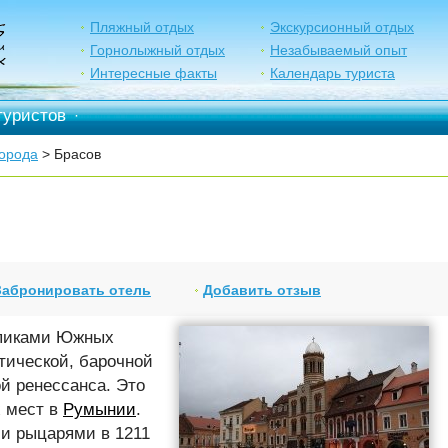
Пляжный отдых
Экскурсионный отдых
Горнолыжный отдых
Незабываемый опыт
Интересные факты
Календарь туриста
туристов
·
орода
> Брасов
Забронировать отель
Добавить отзыв
 пиками Южных
отической, барочной
ой ренессанса. Это
 мест в
Румынии
.
и рыцарями в 1211