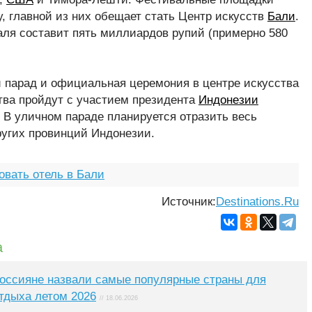
у, главной из них обещает стать Центр искусств
Бали
.
ля составит пять миллиардов рупий (примерно 580
 парад и официальная церемония в центре искусства
тва пройдут с участием президента
Индонезии
В уличном параде планируется отразить весь
ругих провинций Индонезии.
овать отель в Бали
Источник:
Destinations.Ru
а
оссияне назвали самые популярные страны для
тдыха летом 2026
// 18.06.2026