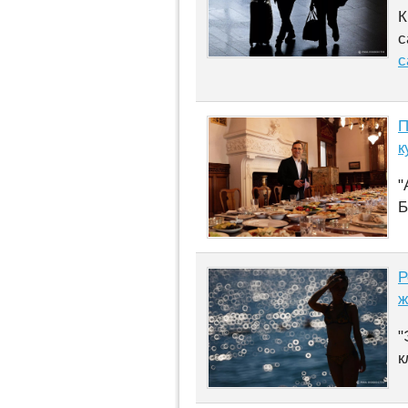
К
с
с
П
к
"
Б
Р
ж
"
к