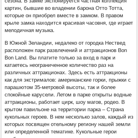
сезона. В замке экспонируется частная коллекция
картин, бывшие во владении барона Отто Тотта,
которые он приобрел вместе в замком. В правом
крыле замка находится красивая часовня, где играет
мелодичная музыка.
В Южной Зеландии, недалеко от городка Нествед
расположен парк развлечений и аттракционов Bon
Bon Land. Вы платите только за вход в парк и
катаетесь неограниченное количество раз на
различных аттракционах. Здесь есть аттракционы
как для экстрималов: американские горки, прыжки с
парашютом 35-метровой высоты, так и более
спокойные карусели. Летом в парке открыты водные
аттракционы, работает цирк, шоу магов, родео. В
крытом павильоне на территории парка – Страна
кукольных героев. В нем несколько залов, каждый из
которых посвящен отельному региону нашей земли
или определенной тематике. Кукольные герои