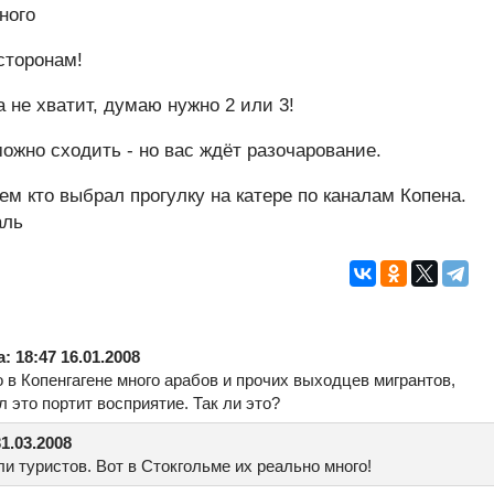
ного
сторонам!
а не хватит, думаю нужно 2 или 3!
ожно сходить - но вас ждёт разочарование.
м кто выбрал прогулку на катере по каналам Копена.
аль
 18:47 16.01.2008
о в Копенгагене много арабов и прочих выходцев мигрантов,
л это портит восприятие. Так ли это?
1.03.2008
ли туристов. Вот в Стокгольме их реально много!