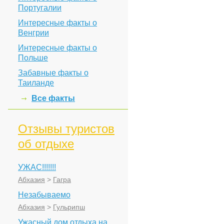
Португалии
Интересные факты о
Венгрии
Интересные факты о
Польше
Забавные факты о
Таиланде
Все факты
Отзывы туристов
об отдыхе
УЖАС!!!!!!!
Абхазия
>
Гагра
Незабываемо
Абхазия
>
Гульрипш
Ужасный дом отдыха на