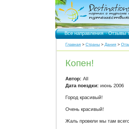
Все направления
Отзывы 
·
Главная
>
Страны
>
Дания
>
Отз
Копен!
Автор:
All
Дата поездки:
июнь 2006
Город красивый!
Очень красивый!
Жаль провели мы там всего