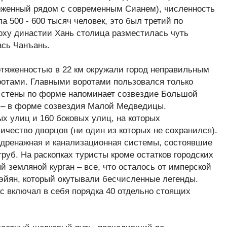
оженный рядом с современным Сианем), численность
а 500 - 600 тысяч человек, это был третий по
поху династии Хань столица разместилась чуть
ась Чанъань.
тяженностью в 22 км окружали город неправильным
ротами. Главными воротами пользовался только
ь стены по форме напоминает созвездие Большой
 – в форме созвездия Малой Медведицы.
ых улиц и 160 боковых улиц, на которых
ичество дворцов (ни один из которых не сохранился).
 дренажная и канализационная системы, состоявшие
руб. На раскопках туристы кроме остатков городских
й земляной курган – все, что осталось от имперской
эйян, который окутывали бесчисленные легенды.
с включал в себя порядка 40 отдельно стоящих