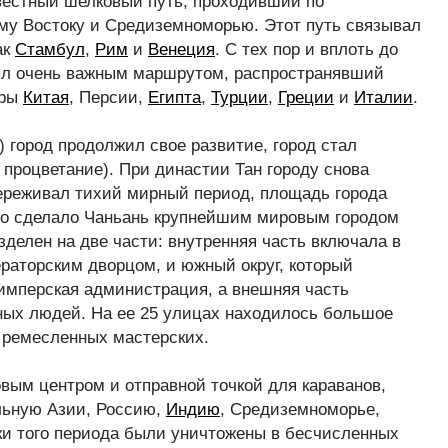
вестный шелковый путь, проходивший по
му Востоку и Средиземноморью. Этот путь связывал
ак
Стамбул
,
Рим
и
Венеция
. С тех пор и вплоть до
ыл очень важным маршрутом, распространявший
уры
Китая
, Персии,
Египта
,
Турции
,
Греции
и
Италии
.
 город продолжил свое развитие, город стал
 процветание). При династии Тан городу снова
ереживал тихий мирный период, площадь города
что сделало Чаньань крупнейшим мировым городом
зделен на две части: внутренняя часть включала в
ераторским дворцом, и южный округ, который
имперская администрация, а внешняя часть
ных людей. На ее 25 улицах находилось большое
и ремесленных мастерских.
вым центром и отправной точкой для караванов,
льную Азии, Россию,
Индию
, Средиземноморье,
ки того периода были уничтожены в бесчисленных