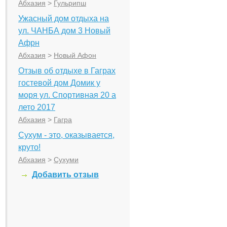
Абхазия
>
Гульрипш
Ужасный дом отдыха на
ул. ЧАНБА дом 3 Новый
Афрн
Абхазия
>
Новый Афон
Отзыв об отдыхе в Гаграх
гостевой дом Домик у
моря ул. Спортивная 20 а
лето 2017
Абхазия
>
Гагра
Сухум - это, оказывается,
круто!
Абхазия
>
Сухуми
Добавить отзыв