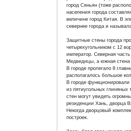
город Сяньян (тоже распол
населения города составлял
величине город Китая. В э
севернее города и называл
Защитные стены города про
четырехугольником с 12 во
император. Северная част
Медведицы, а южная стена
В городе пролегало 8 главн
располагалось большое кол
В городе функционировали
из пятиугольных глиняных т
стен могут увидеть огромны
резиденции Хань, дворца В
Некогда дворцовый комплек
построек.