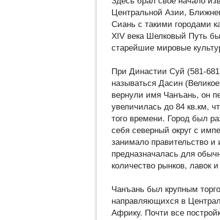
Здесь брал свое начало из
Центральной Азии, Ближне
Сиань с такими городами к
XIV века Шелковый Путь б
старейшие мировые культ
При Династии Суй (581-681)
называться Дасин (Великое
вернули имя Чанъань, он п
увеличилась до 84 кв.км, 
того времени. Город был ра
себя северный округ с имп
занимало правительство и 
предназначалась для обыч
количество рынков, лавок 
Чанъань был крупным торго
направляющихся в Центра
Африку. Почти все построй