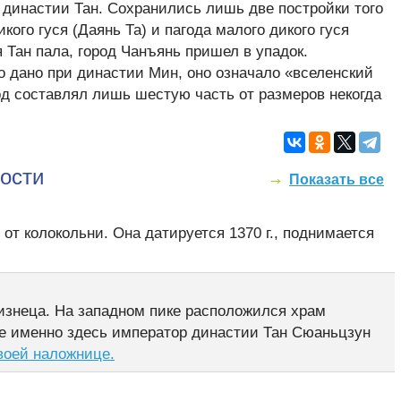
 династии Тан. Сохранились лишь две постройки того
кого гуся (Даянь Та) и пагода малого дикого гуся
я Тан пала, город Чанъянь пришел в упадок.
 дано при династии Мин, оно означало «вселенский
од составлял лишь шестую часть от размеров некогда
ости
Показать все
от колокольни. Она датируется 1370 г., поднимается
изнеца. На западном пике расположился храм
е именно здесь император династии Тан Сюаньцзун
воей наложнице.