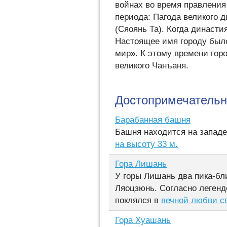
войнах во время правления
периода: Пагода великого ди
(Сяоянь Та). Когда династи
Настоящее имя городу было
мир». К этому времени гор
великого Чанъаня.
Достопримечательн
Барабанная башня
Башня находится на западе 
на высоту 33 м.
Гора Лишань
У горы Лишань два пика-бл
Ляоцзюнь. Согласно легенд
поклялся в
вечной любви с
Гора Хуашань