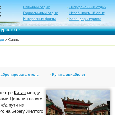
Пляжный отдых
Экскурсионный отдых
Горнолыжный отдых
Незабываемый опыт
Интересные факты
Календарь туриста
туристов
·
ода
> Сиань
Забронировать отель
Купить авиабилет
 центре
Китая
между
рами Циньлин на юге.
ж/д пути из
го на берегу Желтого