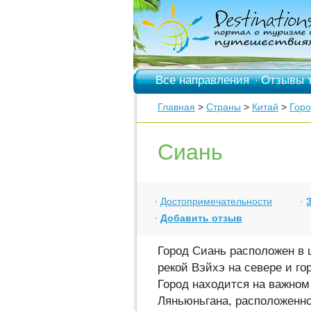
Все направления
Отзывы 
·
Главная
>
Страны
>
Китай
>
Гор
Сиань
Достопримечательности
Добавить отзыв
Город Сиань расположен в
рекой Вэйхэ на севере и го
Город находится на важном 
Ляньюньгана, расположенно