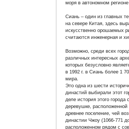
моря в автономном регионе
Сиань – один из главных т
на севере Китая, здесь вы
искусственно орошаемых р
считаются инженерная и х
Возможно, среди всех гор
различных интересных архе
которых безусловно являет
в 1992 г. в Сиань более 1 7
мира.
Это одна из шести историчес
династий выбирали этот го
деле история этого города 
деревушке, расположенной в
древнее поселение, чей воз
династии Чжоу (1066-771 до
расположенном рядом с со