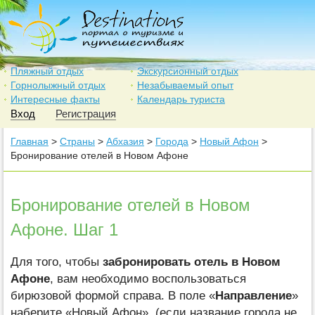
Пляжный отдых
Экскурсионный отдых
Горнолыжный отдых
Незабываемый опыт
Интересные факты
Календарь туриста
Вход
Регистрация
Главная
>
Страны
>
Абхазия
>
Города
>
Новый Афон
>
Бронирование отелей в Новом Афоне
Бронирование отелей в Новом
Афоне. Шаг 1
Для того, чтобы
забронировать отель в Новом
Афоне
, вам необходимо воспользоваться
бирюзовой формой справа. В поле «
Направление
»
наберите «Новый Афон», (если название города не