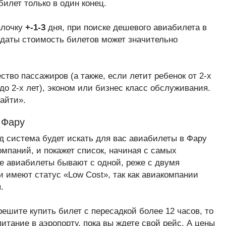
билет только в один конец.
алочку
+-1-3
дня, при поиске дешевого авиабилета в
е даты стоимость билетов может значительно
тво пассажиров (а также, если летит ребенок от 2-х
до 2-х лет), эконом или бизнес класс обслуживания.
айти».
 Фару
нд система будет искать для вас авиабилеты в Фару
омпаний, и покажет список, начиная с самых
е авиабилеты бывают с одной, реже с двумя
и имеют статус «Low Cost», так как авиакомпании
.
решите купить билет с пересадкой более 12 часов, то
итание в аэропорту, пока вы ждете свой рейс. А цены