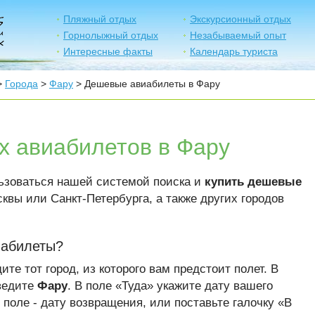
Пляжный отдых
Экскурсионный отдых
Горнолыжный отдых
Незабываемый опыт
Интересные факты
Календарь туриста
>
Города
>
Фару
> Дешевые авиабилеты в Фару
х авиабилетов в Фару
ьзоваться нашей системой поиска и
купить дешевые
квы или Санкт-Петербурга, а также других городов
иабилеты?
ите тот город, из которого вам предстоит полет. В
ведите
Фару
. В поле «Туда» укажите дату вашего
поле - дату возвращения, или поставьте галочку «В