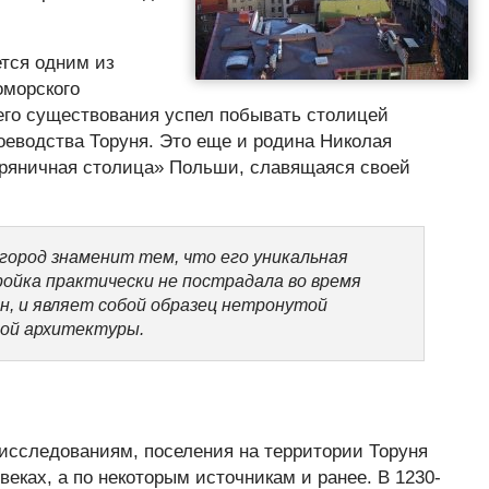
тся одним из
оморского
оего существования успел побывать столицей
оеводства Торуня. Это еще и родина Николая
пряничная столица» Польши, славящаяся своей
 город знаменит тем, что его уникальная
ройка практически не пострадала во время
н, и являет собой образец нетронутой
ой архитектуры.
исследованиям, поселения на территории Торуня
 веках, а по некоторым источникам и ранее. В 1230-