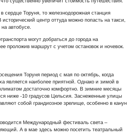
 что существенно увеличит стоимость путешествия.
 в сердце Торуня, то железнодорожная станция
 исторический центр оттуда можно попасть на такси,
 на автобусе.
транспорта могут добраться до города на
ее проложив маршрут с учетом остановок и ночевок.
осещения Торуня период с мая по октябрь, когда
ха является наиболее приятной. Однако и зимой в
 климатом достаточно комфортно. В зимние месяцы
тся ниже -10 градусов Цельсия. Заснеженные улицы
тавляют собой грандиозное зрелище, особенно в канун
проводится Международный фестиваль света –
яющий. А в мае здесь можно посетить театральный