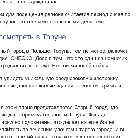
реная, осень дождливая.
 для посещения региона считается период с мая по
ует туристов теплыми солнечными деньками.
посмотреть в Торуне
нный город в
Польше
, Торунь, тем не менее, включен
дия ЮНЕСКО. Дело в том, что это один из немногих
острадавших во время Второй мировой войны.
т увидеть уникальную средневековую застройку,
ленные древние жилые здания, крепости, храмы и
в этом плане представляется Старый город, где
ые достопримечательности Торуня. Фасады
 искусно подсвечены, что делает их еще более
ляйтесь по вечерним улочкам Старого города, и вы
лько столетий назад, ощутите дух средневековья.