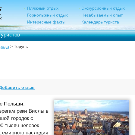
Пляжный отдых
Экскурсионный отдых
Горнолыжный отдых
Незабываемый опыт
Интересные факты
Календарь туриста
туристов
·
рода
> Торунь
Добавить отзыв
ре
Польши
,
ерегам реки Вислы в
шой городок с
0 тысяч человек
Всемирного наследия