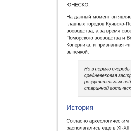
ЮНЕСКО.
На данный момент он являе
главных городов Куявско-П
воеводства, а за время св
Поморского воеводства и В
Коперника, и признанная «
выпечкой.
Но в первую очередь
средневековая заст
разрушительных вой
старинной готическ
История
Согласно археологическим 
располагались еще в XI-XII