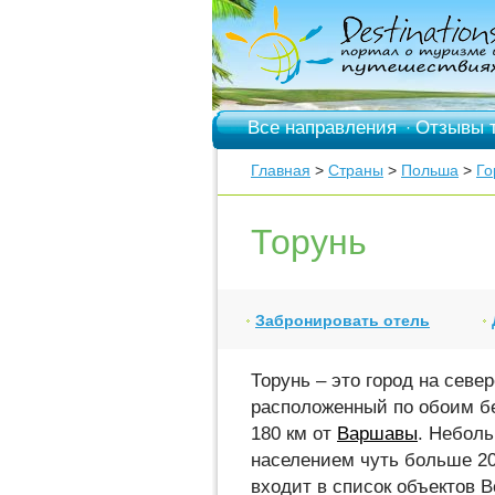
Все направления
Отзывы 
·
Главная
>
Страны
>
Польша
>
Го
Торунь
Забронировать отель
Торунь – это город на севе
расположенный по обоим б
180 км от
Варшавы
. Неболь
населением чуть больше 20
входит в список объектов 