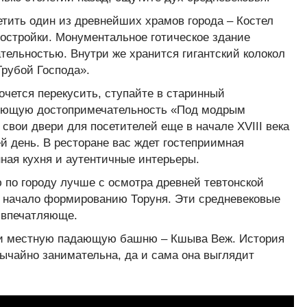
етить один из древнейших храмов города – Костел
 постройки. Монументальное готическое здание
тельностью. Внутри же хранится гигантский колокол
Трубой Господа».
очется перекусить, ступайте в старинный
вующую достопримечательность «Под модрым
свои двери для посетителей еще в начале XVIII века
й день. В ресторане вас ждет гостеприимная
ная кухня и аутентичные интерьеры.
 по городу лучше с осмотра древней тевтонской
 начало формированию Торуня. Эти средневековые
 впечатляюще.
 и местную падающую башню – Кшыва Веж. История
бычайно занимательна, да и сама она выглядит