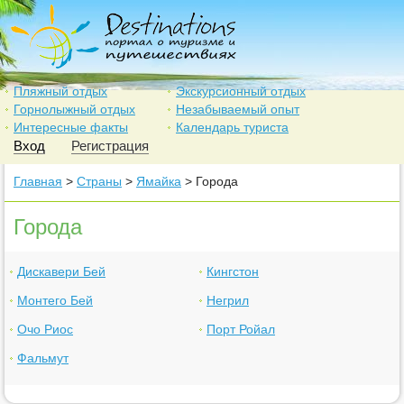
Пляжный отдых
Экскурсионный отдых
Горнолыжный отдых
Незабываемый опыт
Интересные факты
Календарь туриста
Вход
Регистрация
Главная
>
Страны
>
Ямайка
> Города
Города
Дискавери Бей
Кингстон
Монтего Бей
Негрил
Очо Риос
Порт Ройал
Фальмут