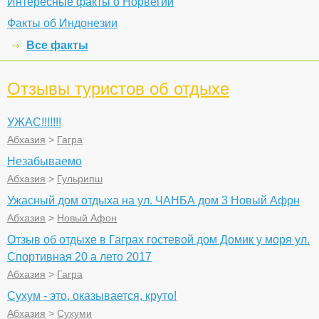
Интересные факты о Норвегии
Факты об Индонезии
Все факты
Отзывы туристов об отдыхе
УЖАС!!!!!!!
Абхазия
>
Гагра
Незабываемо
Абхазия
>
Гульрипш
Ужасный дом отдыха на ул. ЧАНБА дом 3 Новый Афрн
Абхазия
>
Новый Афон
Отзыв об отдыхе в Гаграх гостевой дом Домик у моря ул.
Спортивная 20 а лето 2017
Абхазия
>
Гагра
Сухум - это, оказывается, круто!
Абхазия
>
Сухуми