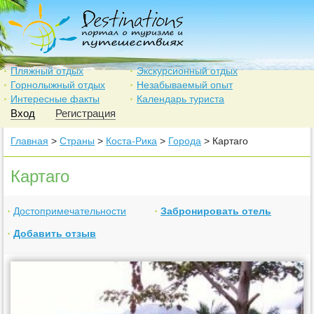
Пляжный отдых
Экскурсионный отдых
Горнолыжный отдых
Незабываемый опыт
Интересные факты
Календарь туриста
Вход
Регистрация
Главная
>
Страны
>
Коста-Рика
>
Города
> Картаго
Картаго
Достопримечательности
Забронировать отель
Добавить отзыв