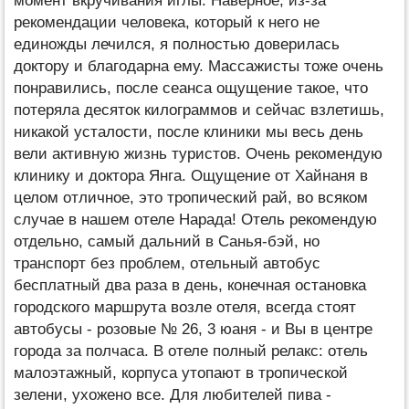
момент вкручивания иглы. Наверное, из-за
рекомендации человека, который к него не
единожды лечился, я полностью доверилась
доктору и благодарна ему. Массажисты тоже очень
понравились, после сеанса ощущение такое, что
потеряла десяток килограммов и сейчас взлетишь,
никакой усталости, после клиники мы весь день
вели активную жизнь туристов. Очень рекомендую
клинику и доктора Янга. Ощущение от Хайнаня в
целом отличное, это тропический рай, во всяком
случае в нашем отеле Нарада! Отель рекомендую
отдельно, самый дальний в Санья-бэй, но
транспорт без проблем, отельный автобус
бесплатный два раза в день, конечная остановка
городского маршрута возле отеля, всегда стоят
автобусы - розовые № 26, 3 юаня - и Вы в центре
города за полчаса. В отеле полный релакс: отель
малоэтажный, корпуса утопают в тропической
зелени, ухожено все. Для любителей пива -