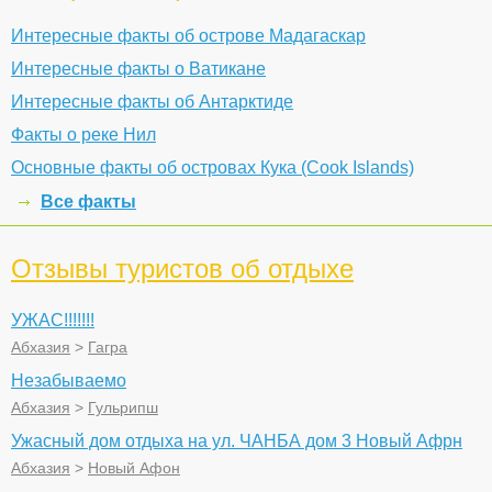
Интересные факты об острове Мадагаскар
Интересные факты о Ватикане
Интересные факты об Антарктиде
Факты о реке Нил
Основные факты об островах Кука (Cook Islands)
Все факты
Отзывы туристов об отдыхе
УЖАС!!!!!!!
Абхазия
>
Гагра
Незабываемо
Абхазия
>
Гульрипш
Ужасный дом отдыха на ул. ЧАНБА дом 3 Новый Афрн
Абхазия
>
Новый Афон