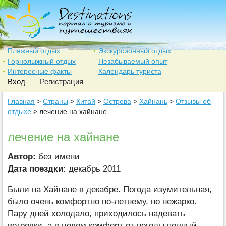
Пляжный отдых
Экскурсионный отдых
Горнолыжный отдых
Незабываемый опыт
Интересные факты
Календарь туриста
Вход
Регистрация
Главная
>
Страны
>
Китай
>
Острова
>
Хайнань
>
Отзывы об
отдыхе
> лечение на хайнане
лечение на хайнане
Автор:
без имени
Дата поездки:
декабрь 2011
Были на Хайнане в декабре. Погода изумительная,
было очень комфортно по-летнему, но нежарко.
Пару дней холодало, приходилось надевать
ветровки, а в целом комфорт от погоды полный.