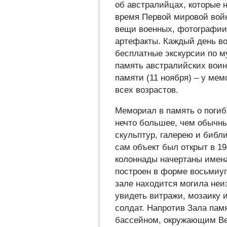
об австралийцах, которые 
время Первой мировой войн
вещи военных, фотографии,
артефакты. Каждый день в
бесплатные экскурсии по м
память австралийских воино
памяти (11 ноября) – у ме
всех возрастов.
Мемориал в память о погиб
нечто большее, чем обычны
скульптур, галерею и библи
сам объект был открыт в 19
колоннады начертаны имен
построен в форме восьмиуг
зале находится могила неи
увидеть витражи, мозаику 
солдат. Напротив Зала пам
бассейном, окружающим Ве