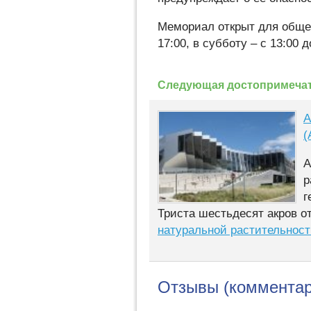
Мемориал открыт для общес
17:00, в субботу – с 13:00
Следующая достопримечат
А
(
А
р
г
Триста шестьдесят акров о
натуральной растительност
Отзывы (комментар