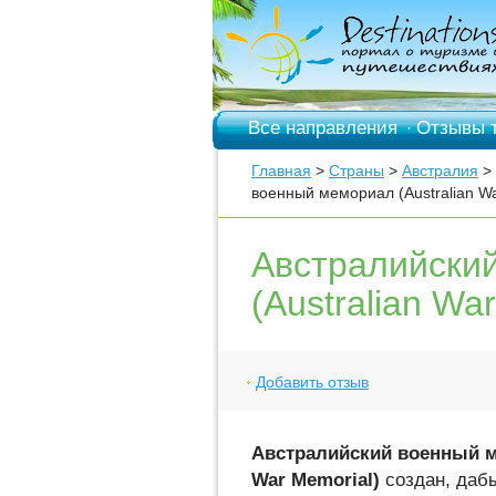
Все направления
Отзывы 
·
Главная
>
Страны
>
Австралия
>
военный мемориал (Australian Wa
Австралийски
(Australian Wa
Добавить отзыв
Австралийский военный м
War Memorial)
создан, даб