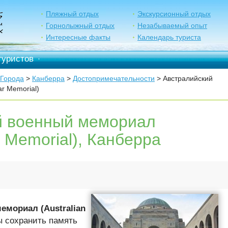
Пляжный отдых
Экскурсионный отдых
Горнолыжный отдых
Незабываемый опыт
Интересные факты
Календарь туриста
туристов
·
Города
>
Канберра
>
Достопримечательности
> Австралийский
r Memorial)
й военный мемориал
r Memorial), Канберра
емориал (Australian
ы сохранить память