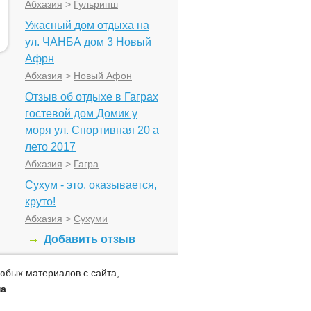
Абхазия
>
Гульрипш
Ужасный дом отдыха на
ул. ЧАНБА дом 3 Новый
Афрн
Абхазия
>
Новый Афон
Отзыв об отдыхе в Гаграх
гостевой дом Домик у
моря ул. Спортивная 20 а
лето 2017
Абхазия
>
Гагра
Сухум - это, оказывается,
круто!
Абхазия
>
Сухуми
Добавить отзыв
юбых материалов с сайта,
на
.