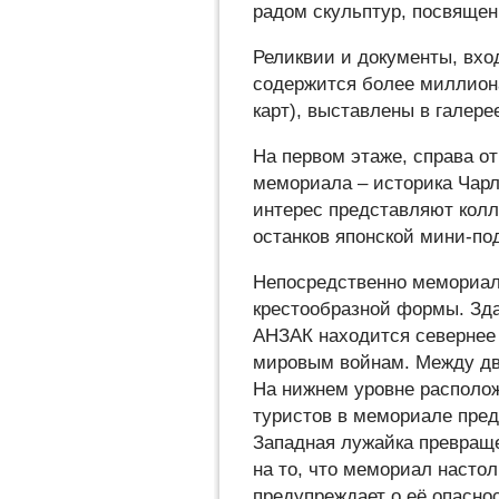
радом скульптур, посвяще
Реликвии и документы, вхо
содержится более миллиона
карт), выставлены в галер
На первом этаже, справа о
мемориала – историка Чарл
интерес представляют колл
останков японской мини-по
Непосредственно мемориал
крестообразной формы. Зда
АНЗАК находится севернее 
мировым войнам. Между дв
На нижнем уровне располож
туристов в мемориале пред
Западная лужайка превраще
на то, что мемориал настол
предупреждает о её опаснос