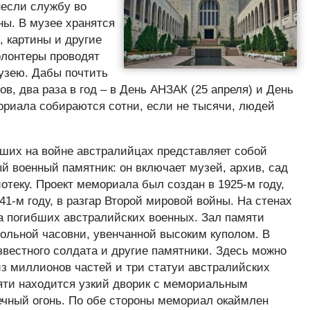
несли службу во
ы. В музее хранятся
 картины и другие
олонтеры проводят
узею. Дабы почтить
в, два раза в год – в День АНЗАК (25 апреля) и День
мориала собираются сотни, если не тысячи, людей
ших на войне австралийцах представляет собой
й военный памятник: он включает музей, архив, сад
отеку. Проект мемориала был создан в 1925-м году,
41-м году, в разгар Второй мировой войны. На стенах
а погибших австралийских военных. Зал памяти
ольной часовни, увенчанной высоким куполом. В
звестного солдата и другие памятники. Здесь можно
из миллионов частей и три статуи австралийских
яти находится узкий дворик с мемориальным
чный огонь. По обе стороны мемориал окаймлен