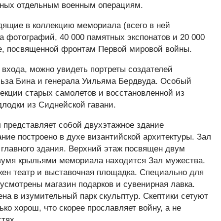
нных отдельным военным операциям.
дящие в коллекцию мемориала (всего в ней
 фотографий, 40 000 памятных экспонатов и 20 000
ее, посвященной фронтам Первой мировой войны.
т входа, можно увидеть портреты создателей
ьза Бина и генерала Уильяма Бердвуда. Особый
екции старых самолетов и восстановленной из
длодки из Сиднейской гавани.
 представляет собой двухэтажное здание
ние построено в духе византийской архитектуры. Зал
главного здания. Верхний этаж посвящен двум
умя крыльями мемориала находится Зал мужества.
ен театр и выставочная площадка. Специально для
усмотрены магазин подарков и сувенирная лавка.
на в изумительный парк скульптур. Скептики сетуют
ько хорош, что скорее прославляет войну, а не
тях.